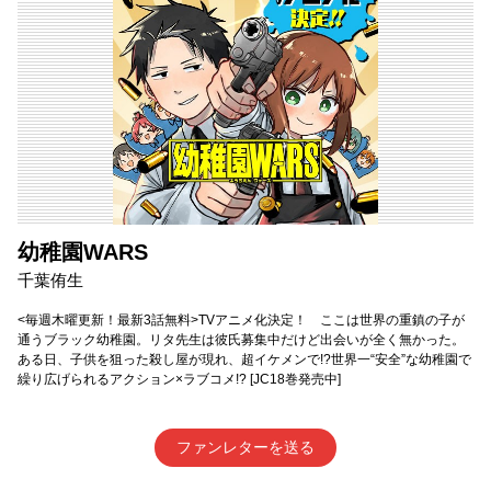
幼稚園WARS
千葉侑生
<毎週木曜更新！最新3話無料>TVアニメ化決定！ ここは世界の重鎮の子が
通うブラック幼稚園。リタ先生は彼氏募集中だけど出会いが全く無かった。
ある日、子供を狙った殺し屋が現れ、超イケメンで!?世界一“安全”な幼稚園で
繰り広げられるアクション×ラブコメ!? [JC18巻発売中]
ファンレターを送る