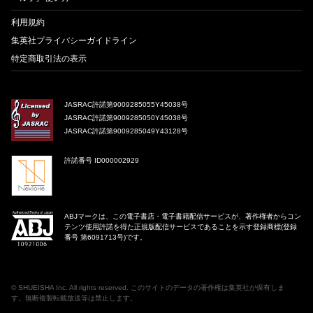
利用規約
集英社プライバシーガイドライン
特定商取引法の表示
JASRAC許諾第9009285055Y45038号
JASRAC許諾第9009285050Y45038号
JASRAC許諾第9009285049Y43128号
許諾番号 ID000002929
ABJマークは、この電子書店・電子書籍配信サービスが、著作権者からコン
テンツ使用許諾を得た正規版配信サービスであることを示す登録商標(登録
番号 第6091713号)です。
©
SHUEISHA Inc
. All rights reserved. このサイトのデータの著作権は集英社が保有しま
す。無断複製転載放送等は禁止します。