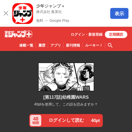
少年ジャンプ＋
株式会社 集英社
表示
無料
─
Google Play
ログイン・
新規
登録
定期購読
少年ジ
検索
連載一覧
履歴
アプリ
新刊情報
ルーキー
！
ャンプ
＋
[第117話]幼稚園WARS
40ptを使用して、この話を読みますか？
48
ログインして読む
40pt
時間