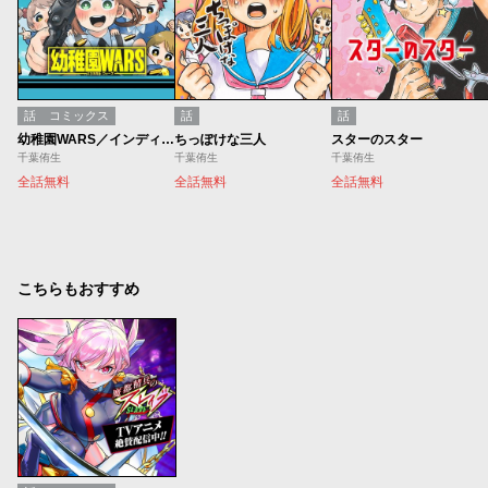
話
コミックス
話
話
幼稚園WARS／インディーズ版
ちっぽけな三人
スターのスター
千葉侑生
千葉侑生
千葉侑生
全話無料
全話無料
全話無料
こちらもおすすめ