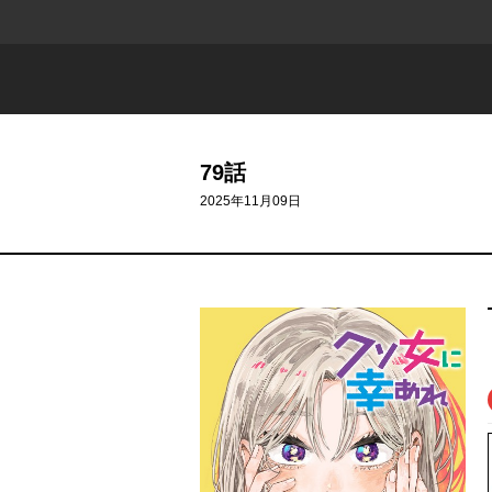
79話
2025年11月09日