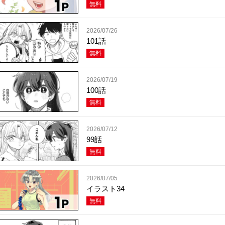
無料
2026/07/26
101話
無料
2026/07/19
100話
無料
2026/07/12
99話
無料
2026/07/05
イラスト34
無料