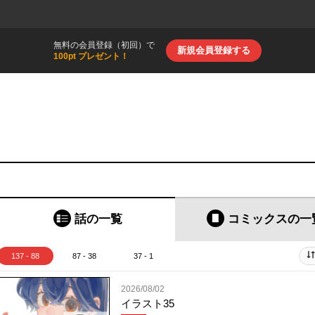
無料の会員登録（初回）で
新規会員登録する
100pt プレゼント！
話の一覧
コミックス
の一
137 - 88
87 - 38
37 - 1
2026/08/02
イラスト35