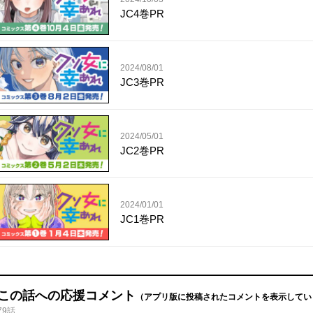
JC4巻PR
2024/08/01
JC3巻PR
2024/05/01
JC2巻PR
2024/01/01
JC1巻PR
この話への応援コメント
（アプリ版に投稿されたコメントを表示してい
79話