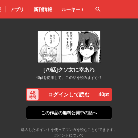
検索
歴
アプリ
新刊情報
ルーキー
！
[79話]クソ女に幸あれ
40ptを使用して、この話を読みますか？
48
40pt
ログインして読む
時間
この作品の
無料公開中の話へ
購入したポイントを使ってマンガを読むことができます。
ポイントについて