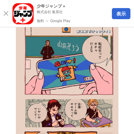
少年ジャンプ＋
株式会社 集英社
表示
無料
─
Google Play