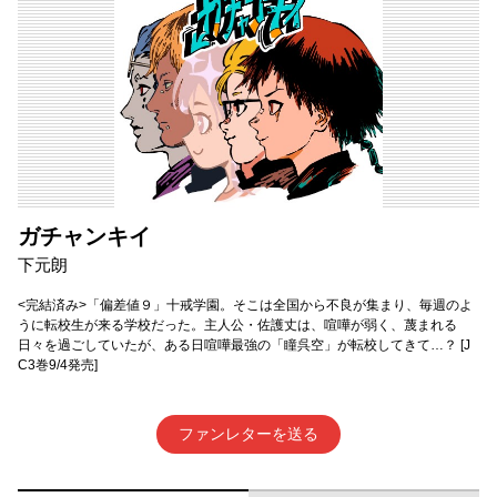
ガチャンキイ
下元朗
<完結済み>「偏差値９」十戒学園。そこは全国から不良が集まり、毎週のよ
うに転校生が来る学校だった。主人公・佐護丈は、喧嘩が弱く、蔑まれる
日々を過ごしていたが、ある日喧嘩最強の「瞳呉空」が転校してきて…？ [J
C3巻9/4発売]
ファンレターを送る