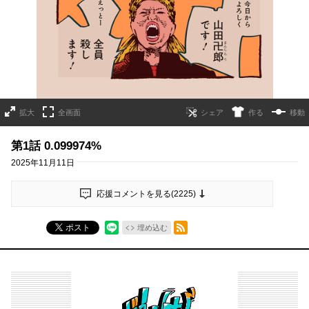
拡大
全画面
作る
移動
第1話 0.099974%
2025年11月11日
応援コメントを見る(
2225
)
RSSフィード
ポスト
埋め込む