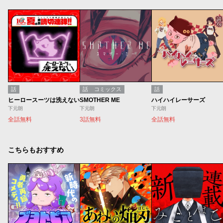
話
話
コミックス
話
ヒーロースーツは洗えない
SMOTHER ME
ハイハイレーサーズ
下元朗
下元朗
下元朗
全話無料
3話無料
全話無料
こちらもおすすめ