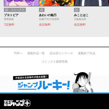
話
コミックス
話
話
ブヨトピア
あわいの焔刃
みことはこ
雲母坂盾
丸梅千代子/溶五郎
天願真太郎
7話無料
全話無料
全話無料
TOPへ
連載作品一覧
読み切りシリーズ
連載終了作品
コミックス最新情報
才能溢れる投稿作が読み放題！ ジャンプルーキー！