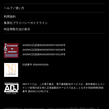
ヘルプ／使い方
利用規約
集英社プライバシーガイドライン
特定商取引法の表示
JASRAC許諾第9009285055Y45038号
JASRAC許諾第9009285050Y45038号
JASRAC許諾第9009285049Y43128号
許諾番号 ID000002929
ABJマークは、この電子書店・電子書籍配信サービスが、著作権者からコン
テンツ使用許諾を得た正規版配信サービスであることを示す登録商標(登録
番号 第6091713号)です。
©
SHUEISHA Inc
. All rights reserved. このサイトのデータの著作権は集英社が保有しま