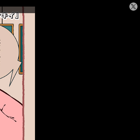
シ
ェ
ア
す
る