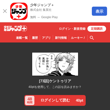
少年ジャンプ＋
株式会社 集英社
表示
無料
─
Google Play
ログイン・
新規
登録
定期購読
少年ジ
検索
連載一覧
履歴
アプリ
新刊情報
ルーキー
！
ャンプ
＋
[73話]ケントゥリア
40ptを使用して、この話を読みますか？
48
ログインして読む
40pt
時間