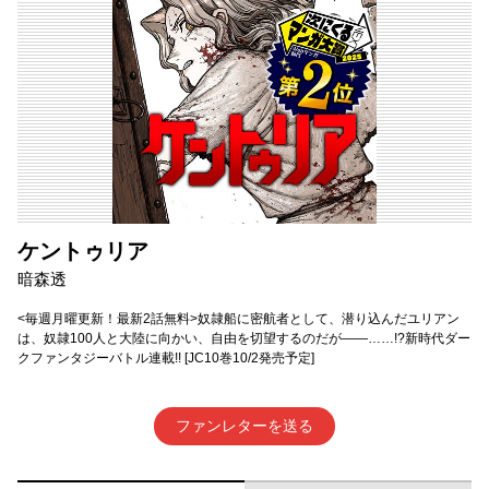
ケントゥリア
暗森透
<毎週月曜更新！最新2話無料>奴隷船に密航者として、潜り込んだユリアン
は、奴隷100人と大陸に向かい、自由を切望するのだが――……!?新時代ダー
クファンタジーバトル連載!! [JC10巻10/2発売予定]
ファンレターを送る