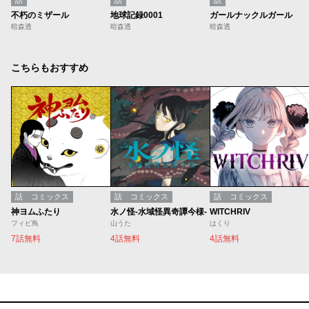
不朽のミザール
地球記録0001
ガールナックルガール
暗森透
暗森透
暗森透
こちらもおすすめ
話
コミックス
話
コミックス
話
コミックス
神ヨムふたり
水ノ怪-水域怪異奇譚今様-
WITCHRIV
フィビ鳥
山うた
はくり
7話無料
4話無料
4話無料