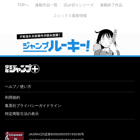
TOPへ
連載作品一覧
読み切りシリーズ
連載終了作品
コミックス最新情報
才能溢れる投稿作が読み放題！ ジャンプルーキー！
ヘルプ／使い方
利用規約
集英社プライバシーガイドライン
特定商取引法の表示
JASRAC許諾第9009285055Y45038号