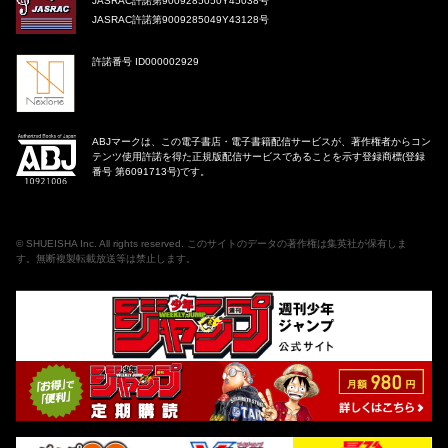
JASRAC許諾第9009285050Y45038号
JASRAC許諾第9009285049Y43128号
許諾番号 ID000002929
ABJマークは、この電子書店・電子書籍配信サービスが、著作権者からコン
テンツ使用許諾を得た正規版配信サービスであることを示す登録商標(登録
番号 第6091713号)です。
©
SHUEISHA Inc
. All rights reserved. このサイトのデータの著作権は集英社が保有しま
す。無断複製転載放送等は禁止します。