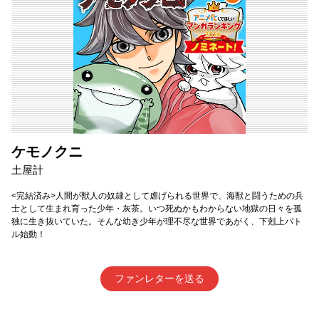
ケモノクニ
土屋計
<完結済み>人間が獣人の奴隷として虐げられる世界で、海獣と闘うための兵
士として生まれ育った少年・灰茶。いつ死ぬかもわからない地獄の日々を孤
独に生き抜いていた。そんな幼き少年が理不尽な世界であがく、下剋上バト
ル始動！
ファンレターを送る