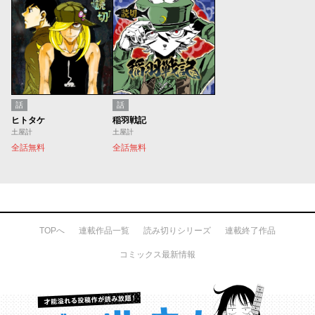
話
話
ヒトタケ
稲羽戦記
土屋計
土屋計
全話無料
全話無料
TOPへ
連載作品一覧
読み切りシリーズ
連載終了作品
コミックス最新情報