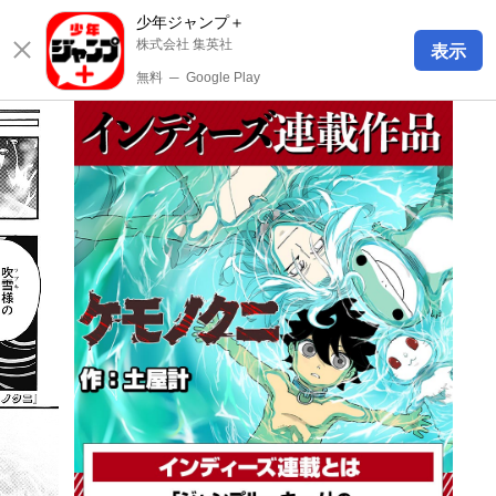
少年ジャンプ＋
株式会社 集英社
表示
無料
─
Google Play