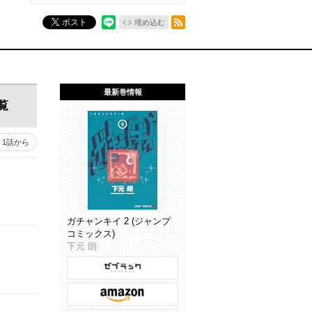
RSSフィード
ポスト
埋め込む
最新巻情報
覧
1話から
ガチャンキイ 2 (ジャンプ
コミックス)
下元 朗