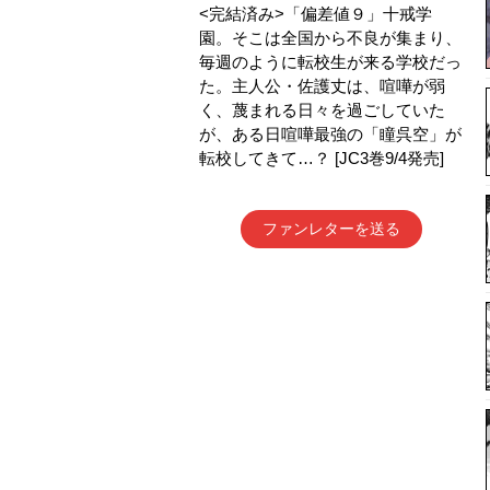
<完結済み>「偏差値９」十戒学
園。そこは全国から不良が集まり、
毎週のように転校生が来る学校だっ
た。主人公・佐護丈は、喧嘩が弱
く、蔑まれる日々を過ごしていた
が、ある日喧嘩最強の「瞳呉空」が
転校してきて…？ [JC3巻9/4発売]
ファンレターを送る