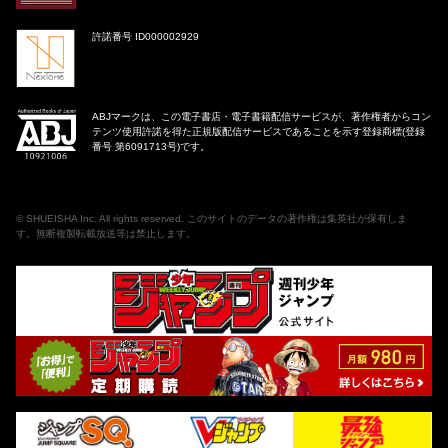
許諾番号 ID000002929
ABJマークは、この電子書店・電子書籍配信サービスが、著作権者からコン
テンツ使用許諾を得た正規版配信サービスであることを示す登録商標(登録
番号 第6091713号)です。
©
SHUEISHA Inc
. All rights reserved. このサイトのデータの著作権は集英社が保有しま
す。無断複製転載放送等は禁止します。