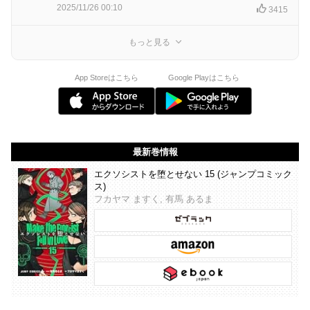
2025/11/26 00:10
3415
もっと見る
App Storeはこちら
Google Playはこちら
最新巻情報
エクソシストを堕とせない 15 (ジャンプコミック
ス)
フカヤマ ますく, 有馬 あるま