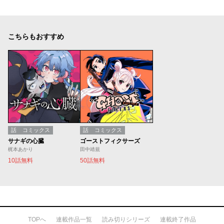
こちらもおすすめ
話
コミックス
話
コミックス
サナギの心臓
ゴーストフィクサーズ
梶本あかり
田中靖規
10話無料
50話無料
TOPへ
連載作品一覧
読み切りシリーズ
連載終了作品