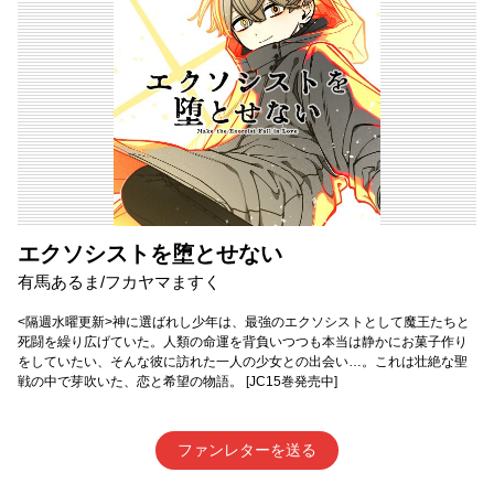
エクソシストを堕とせない
有馬あるま/フカヤマますく
<隔週水曜更新>神に選ばれし少年は、最強のエクソシストとして魔王たちと
死闘を繰り広げていた。人類の命運を背負いつつも本当は静かにお菓子作り
をしていたい、そんな彼に訪れた一人の少女との出会い…。これは壮絶な聖
戦の中で芽吹いた、恋と希望の物語。 [JC15巻発売中]
ファンレターを送る