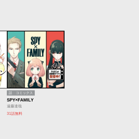
話
コミックス
SPY×FAMILY
遠藤達哉
31話無料