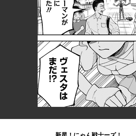
新星！にゃん戦士ーズ！