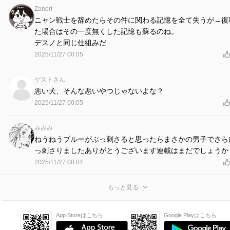
Zaneri
ニャン戦士を辞めたらその件に関わる記憶を全て失うが→復
た場合はその一度無くした記憶も蘇るのね。
デスノと同じ仕組みだ
2025/11/27 00:05
ゲストさん
悪い犬、そんな悪いやつじゃないよな？
2025/11/27 00:05
みみみ
ねうねうブルーがぶっ刺さると思ったらまさかの男子でさら
っ刺さりましたありがとうございます連載はまだでしょうか
2025/11/27 00:04
もっと見る
App Storeはこちら
Google Playはこちら