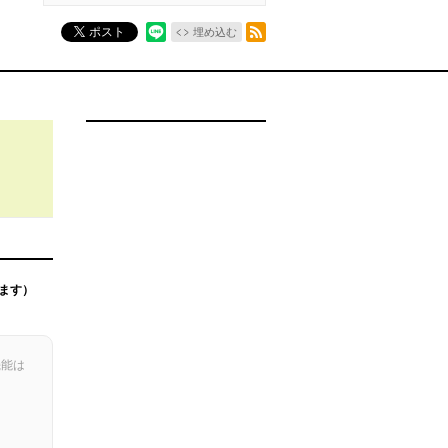
RSSフィード
ポスト
埋め込む
ます）
機能は