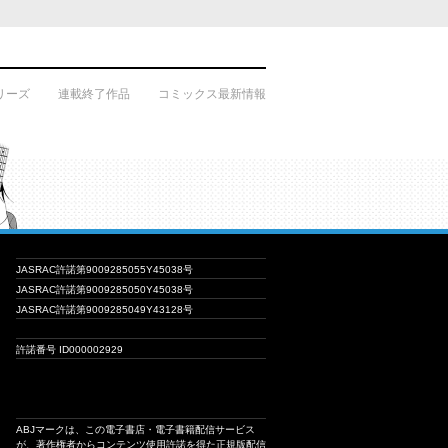
リーズ
連載終了作品
コミックス最新情報
JASRAC許諾第9009285055Y45038号
JASRAC許諾第9009285050Y45038号
JASRAC許諾第9009285049Y43128号
許諾番号 ID000002929
ABJマークは、この電子書店・電子書籍配信サービス
が、著作権者からコンテンツ使用許諾を得た正規版配信