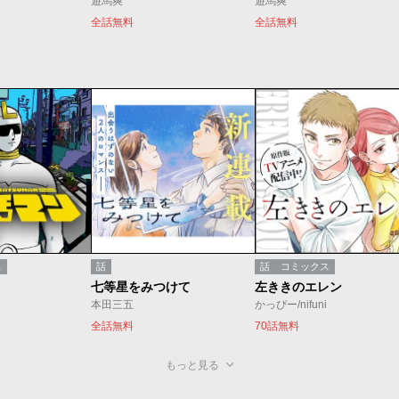
遊馬爽
遊馬爽
全話無料
全話無料
ス
話
話
コミックス
七等星をみつけて
左ききのエレン
本田三五
かっぴー/nifuni
全話無料
70話無料
もっと見る