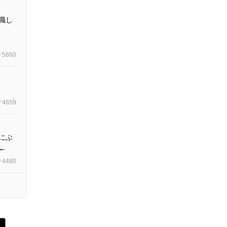
職し
5660
4659
にぶ
←
4480