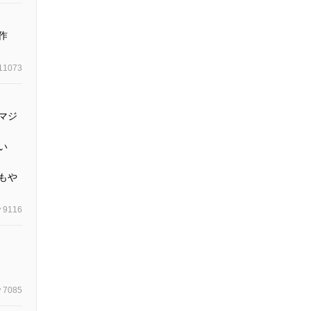
作
11073
マジ
い
もや
9116
7085