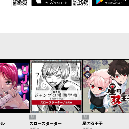
話
話
ール
スロースターター
星の双王子