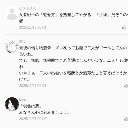
ゲストさん
女装戦士の「魅せ方」を熟知してやがる…「手練」だぞこの
者…
2025/11/27 00:04
闇塩
最後の借り物競争、ズッ友ってお題で二人がゴールしてんの
良いわ。
でも、無給、無報酬でこれ普通にしんどいよな。二人とも偉
わ。
いやまぁ、二人の出会いを報酬とか洒落たこと言えばそうか
けど。
2025/11/27 00:04
kenzo
「労働は悪」
みなさん心に刻みましょう。
2025/11/27 00:02