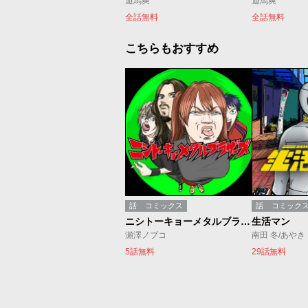
遊馬爽
遊馬爽
全話無料
全話無料
こちらもおすすめ
話
コミックス
話
コミック
ニシトーキョーメタルブラザーズ
生活マン
瀬澤ノブコ
南田 冬/あやき
5話無料
29話無料