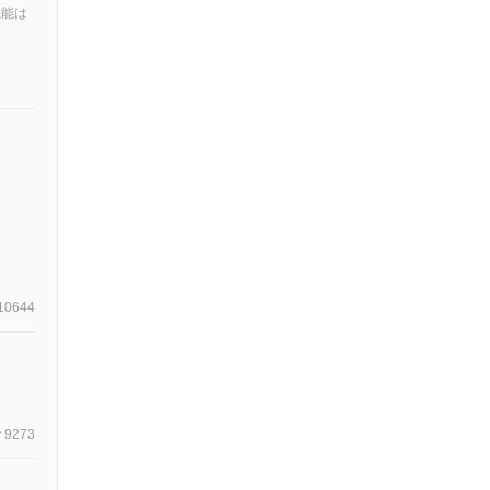
機能は
10644
9273