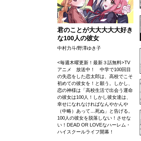
君のことが大大大大大好き
な100人の彼女
中村力斗/野澤ゆき子
<毎週木曜更新！最新３話無料>TV
アニメ 放送中！ 中学で100回目
の失恋をした恋太郎は、高校でこそ
初めての彼女を！と願う。しかし、
恋の神様は「高校生活で出会う運命
の彼女は100人！しかし彼女達は、
幸せになれなければなんやかんや
（中略）あって…死ぬ」と告げる。
100人の彼女を脱落しない！させな
い！DEAD OR LOVEなハーレム・
ハイスクールライフ開幕！