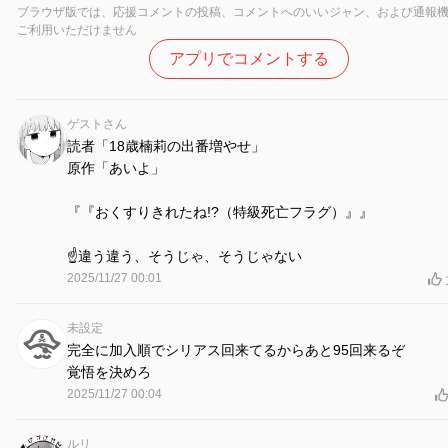
ブラウザ版では、応援コメントの投稿、コメントへのいいジャン、および通報
ご利用いただけません
アプリでコメントする
ゲストさん
読者「18歳楠莉の出番増やせ」
原作「あいよ」
『『おくすりきれたね!?（特級死亡フラグ）』』
☝️違う違う、そうじゃ、そうじゃない
2025/11/27 00:01
未設定
完全に加入順でシリアス回来てるからあと95回来るぞ
覚悟を決めろ
2025/11/27 00:04
ルリ