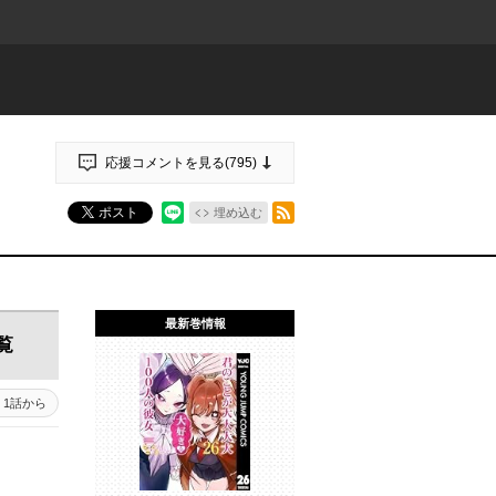
応援コメントを見る(
795
)
RSSフィード
ポスト
埋め込む
最新巻情報
覧
1話から