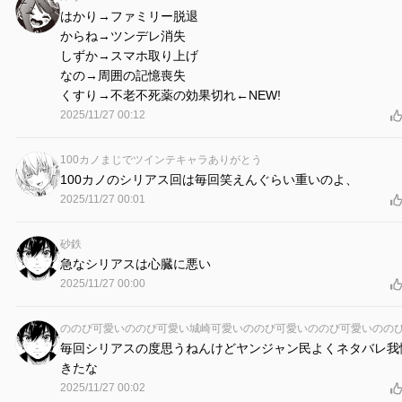
はかり→ファミリー脱退
からね→ツンデレ消失
しずか→スマホ取り上げ
なの→周囲の記憶喪失
くすり→不老不死薬の効果切れ←NEW!
2025/11/27 00:12
100カノまじでツインテキャラありがとう
100カノのシリアス回は毎回笑えんぐらい重いのよ、
2025/11/27 00:01
砂鉄
急なシリアスは心臓に悪い
2025/11/27 00:00
毎回シリアスの度思うねんけどヤンジャン民よくネタバレ我
きたな
2025/11/27 00:02