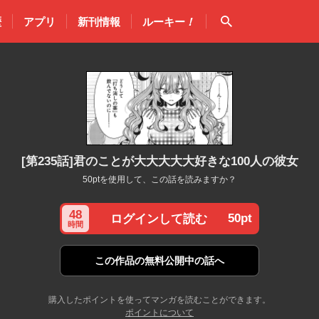
検索
歴
アプリ
新刊情報
ルーキー
！
[第235話]君のことが大大大大大好きな100人の彼女
50ptを使用して、この話を読みますか？
48
50pt
ログインして読む
時間
この作品の
無料公開中の話へ
購入したポイントを使ってマンガを読むことができます。
ポイントについて