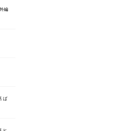
外編
 ば
 ヒ