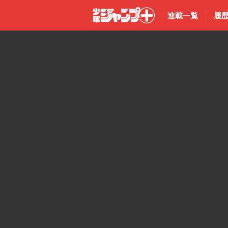
連載一覧
履
少年ジャン
プ＋