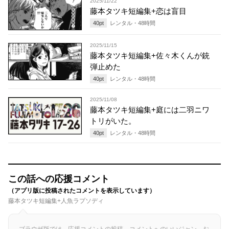
2025/11/22
藤本タツキ短編集+恋は盲目
40
pt
レンタル・
48
時間
2025/11/15
藤本タツキ短編集+佐々木くんが銃
弾止めた
40
pt
レンタル・
48
時間
2025/11/08
藤本タツキ短編集+庭には二羽ニワ
トリがいた。
40
pt
レンタル・
48
時間
この話への応援コメント
（アプリ版に投稿されたコメントを表示しています）
藤本タツキ短編集+人魚ラプソディ
ブラウザ版では、応援コメントの投稿、コメントへのいいジャン、お