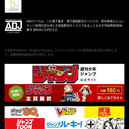
ABJマークは、この電子書店・電子書籍配信サービスが、著作権者からコン
テンツ使用許諾を得た正規版配信サービスであることを示す登録商標(登録
番号 第6091713号)です。
©
SHUEISHA Inc
. All rights reserved. このサイトのデータの著作権は集英社が保有しま
す。無断複製転載放送等は禁止します。