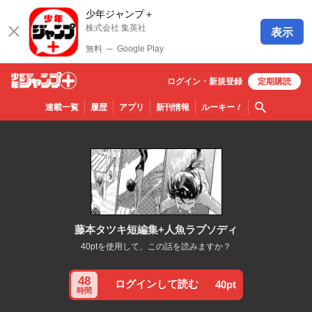
少年ジャンプ＋
株式会社 集英社
表示
無料
─
Google Play
ログイン・
新規
登録
定期購読
少年ジ
検索
連載一覧
履歴
アプリ
新刊情報
ルーキー
！
ャンプ
＋
藤本タツキ短編集+人魚ラプソディ
40ptを使用して、この話を読みますか？
48
ログインして読む
40pt
時間