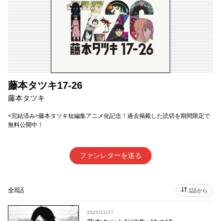
藤本タツキ17-26
藤本タツキ
<完結済み>藤本タツキ短編集アニメ化記念！過去掲載した読切を期間限定で
無料公開中！
ファンレターを送る
全8話
1話から
2025/12/27