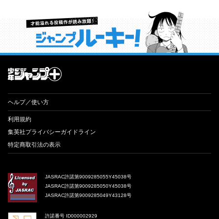
才能溢れる投稿作が読み放題！ ジャンプルーキー！
ヘルプ／使い方
利用規約
集英社プライバシーガイドライン
特定商取引法の表示
JASRAC許諾第9009285055Y45038号
JASRAC許諾第9009285050Y45038号
JASRAC許諾第9009285049Y43128号
許諾番号 ID000002929