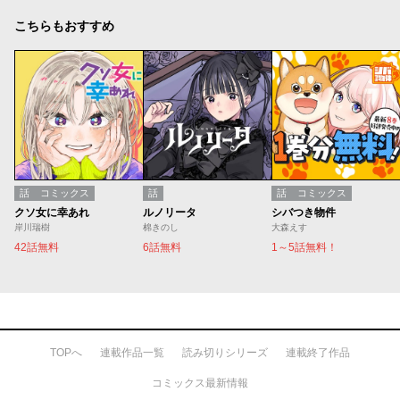
こちらもおすすめ
話
コミックス
話
話
コミックス
クソ女に幸あれ
ルノリータ
シバつき物件
岸川瑞樹
棉きのし
大森えす
42話無料
6話無料
1～5話無料！
TOPへ
連載作品一覧
読み切りシリーズ
連載終了作品
コミックス最新情報