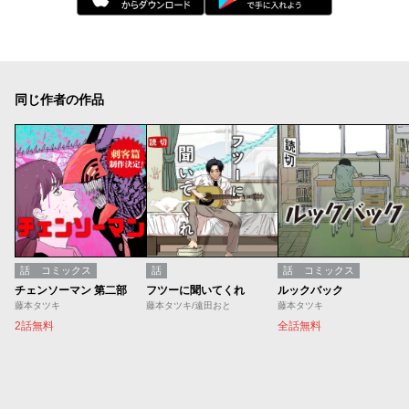
同じ作者の作品
話
コミックス
話
話
コミックス
チェンソーマン 第二部
フツーに聞いてくれ
ルックバック
藤本タツキ
藤本タツキ/遠田おと
藤本タツキ
2話無料
全話無料