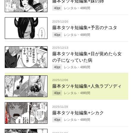
藤本タツキ短編集+妹の姉
40
pt
レンタル・
48
時間
2025/12/20
藤本タツキ短編集+予言のナユタ
40
pt
レンタル・
48
時間
2025/12/13
藤本タツキ短編集+目が覚めたら女
の子になっていた病
40
pt
レンタル・
48
時間
2025/12/06
藤本タツキ短編集+人魚ラプソディ
40
pt
レンタル・
48
時間
2025/11/29
藤本タツキ短編集+シカク
40
pt
レンタル・
48
時間