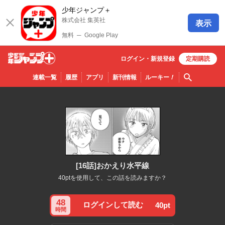
少年ジャンプ＋
株式会社 集英社
表示
無料
─
Google Play
ログイン・
新規
登録
定期購読
少年ジ
検索
連載一覧
履歴
アプリ
新刊情報
ルーキー
！
ャンプ
＋
[16話]おかえり水平線
40ptを使用して、この話を読みますか？
48
ログインして読む
40pt
時間