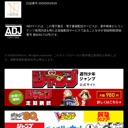
許諾番号 ID000002929
ABJマークは、この電子書店・電子書籍配信サービスが、著作権者からコン
テンツ使用許諾を得た正規版配信サービスであることを示す登録商標(登録
番号 第6091713号)です。
©
SHUEISHA Inc
. All rights reserved. このサイトのデータの著作権は集英社が保有しま
す。無断複製転載放送等は禁止します。