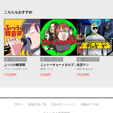
こちらもおすすめ
話
コミックス
話
コミックス
話
コミックス
ふつうの軽音部
ニシトーキョーメタルブラザーズ
生活マン
クワハリ/出内テツオ
瀬澤ノブコ
南田 冬/あやき
15話無料
5話無料
29話無料
TOPへ
連載作品一覧
読み切りシリーズ
連載終了作品
コミックス最新情報