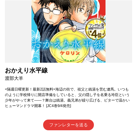
おかえり水平線
渡部大羊
<隔週日曜更新！最新2話無料>海辺の街で、祖父と銭湯を営む遼馬。いつも
のように学校帰りに開店準備をしていると、父の隠し子を名乗る玲臣という
少年がやって来て――？舞台は銭湯。義兄弟が繰り広げる、ビターで温かい
ヒューマンドラマ開幕！ [JC4巻9/4発売]
ファンレターを送る