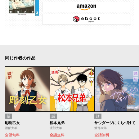
同じ作者の作品
話
話
話
彫刻乙女
松本兄弟
サウダージにくちづけて
渡部大羊
渡部大羊
渡部大羊
全話無料
全話無料
全話無料