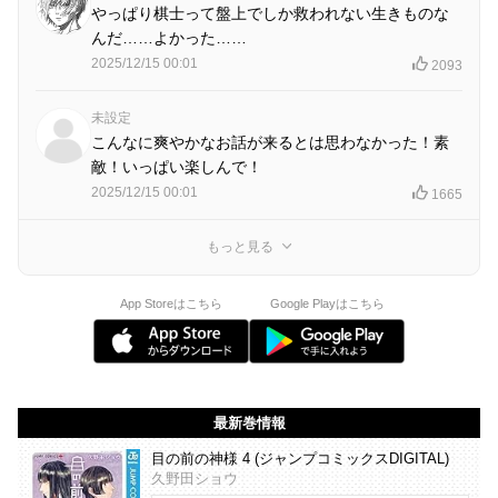
やっぱり棋士って盤上でしか救われない生きものな
んだ……よかった……
2025/12/15 00:01
2093
未設定
こんなに爽やかなお話が来るとは思わなかった！素
敵！いっぱい楽しんで！
2025/12/15 00:01
1665
もっと見る
App Storeはこちら
Google Playはこちら
最新巻情報
目の前の神様 4 (ジャンプコミックスDIGITAL)
久野田ショウ