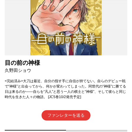
目の前の神様
久野田ショウ
<完結済み>大刀は最近、自分の指す手に自信が持てない。自らのデビュー戦
で“神様”と出会ってから、何かが変わってしまった。同世代の“神様”に勝てる
日は来るのか――自らを“凡人”と思う一人の棋士と“神様”、そして彼らと同じ
時代を生きた人々の物語。 [JC5巻10/2発売予定]
ファンレターを送る