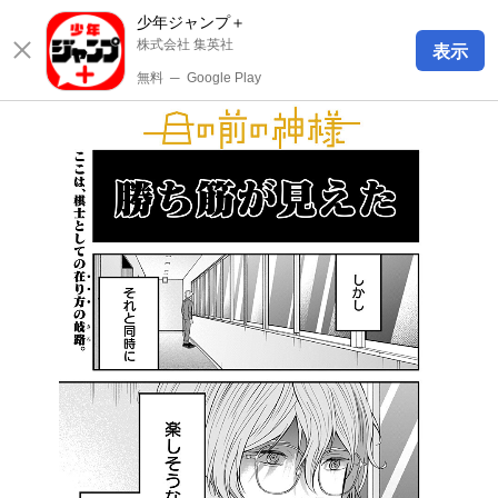
少年ジャンプ＋
株式会社 集英社
表示
無料
─
Google Play