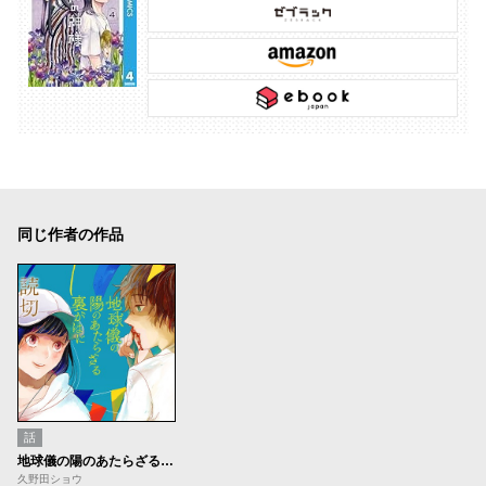
同じ作者の作品
話
地球儀の陽のあたらざる裏がはに
久野田ショウ