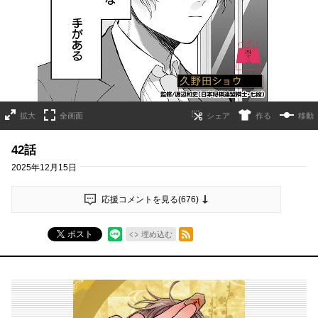
拡大
全画面
作る
移動
42話
2025年12月15日
応援コメントを見る(
676
)
RSSフィード
ポスト
埋め込む