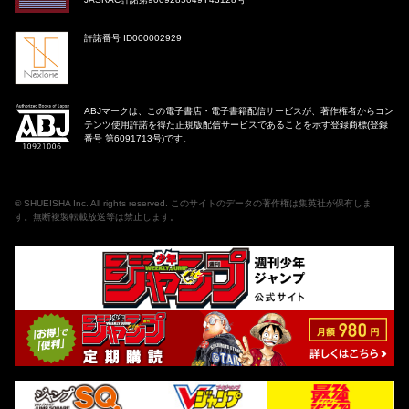
許諾番号 ID000002929
ABJマークは、この電子書店・電子書籍配信サービスが、著作権者からコン
テンツ使用許諾を得た正規版配信サービスであることを示す登録商標(登録
番号 第6091713号)です。
©
SHUEISHA Inc
. All rights reserved. このサイトのデータの著作権は集英社が保有しま
す。無断複製転載放送等は禁止します。