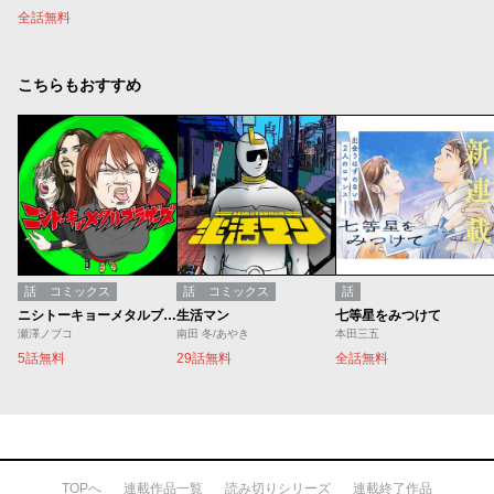
全話無料
こちらもおすすめ
話
コミックス
話
コミックス
話
ニシトーキョーメタルブラザーズ
生活マン
七等星をみつけて
瀬澤ノブコ
南田 冬/あやき
本田三五
5話無料
29話無料
全話無料
TOPへ
連載作品一覧
読み切りシリーズ
連載終了作品