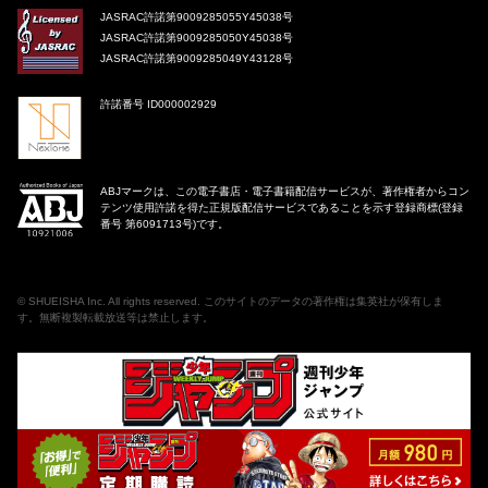
JASRAC許諾第9009285055Y45038号
JASRAC許諾第9009285050Y45038号
JASRAC許諾第9009285049Y43128号
許諾番号 ID000002929
ABJマークは、この電子書店・電子書籍配信サービスが、著作権者からコン
テンツ使用許諾を得た正規版配信サービスであることを示す登録商標(登録
番号 第6091713号)です。
©
SHUEISHA Inc
. All rights reserved. このサイトのデータの著作権は集英社が保有しま
す。無断複製転載放送等は禁止します。