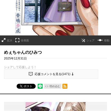
拡大
全画面
移動
めぇちゃんのひみつ
2025年12月31日
シェアして応援しよう！
応援コメントを見る(
1471
)
RSSフィード
ポスト
埋め込む