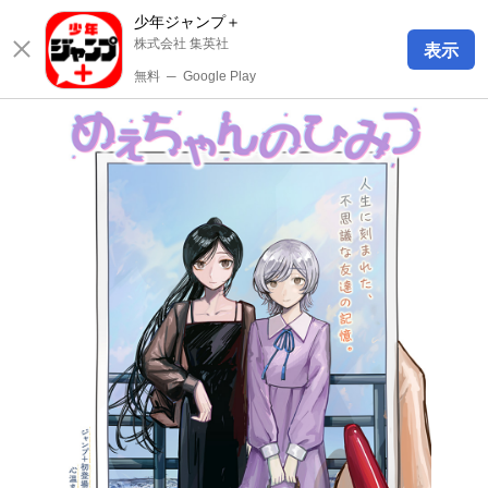
少年ジャンプ＋
株式会社 集英社
表示
無料
─
Google Play