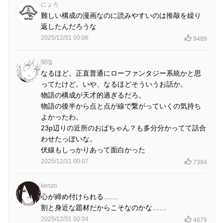
にょろ
難しい構成の漫画なのに読みやすいのは推敲を繰り
返したんだろうな
2025/12/31 00:06
9489
闇塩
なるほど。正直普通にローファンタジー系統かと思
ってたけど。いや、なるほどそういうお話か。
物語の構成が天才的過ぎるだろ。
物語の後半から点と点が線で繋がっていくの気持ち
よかったわ。
23p辺りの近所のおばちゃん？も多分分かってて話合
わせたっぽいな。
伏線もしっかりあって面白かった
2025/12/31 00:07
7394
kenzo
心が締め付けられる……
割と身近な題材だからこそなのかな……
2025/12/31 00:04
4879