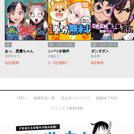
話
話
コミックス
話
コミックス
あっ、悪魔ちゃん
シバつき物件
ダンダダン
深津ザオウ
大森えす
龍幸伸
全話無料
1～5話無料！
9話無料
TOPへ
連載作品一覧
読み切りシリーズ
連載終了作品
コミックス最新情報