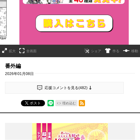
詳細ページへのリンク
拡大
全画面
作る
移動
番外編
2026年01月08日
応援コメントを見る(
482
)
RSSフィード
ポスト
埋め込む