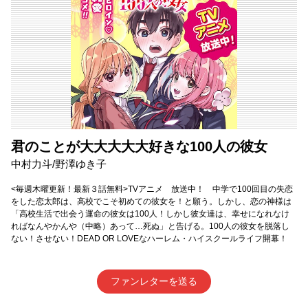
君のことが大大大大大好きな100人の彼女
中村力斗/野澤ゆき子
<毎週木曜更新！最新３話無料>TVアニメ 放送中！ 中学で100回目の失恋
をした恋太郎は、高校でこそ初めての彼女を！と願う。しかし、恋の神様は
「高校生活で出会う運命の彼女は100人！しかし彼女達は、幸せになれなけ
ればなんやかんや（中略）あって…死ぬ」と告げる。100人の彼女を脱落し
ない！させない！DEAD OR LOVEなハーレム・ハイスクールライフ開幕！
ファンレターを送る