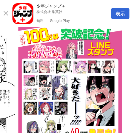
少年ジャンプ＋
株式会社 集英社
表示
無料
─
Google Play