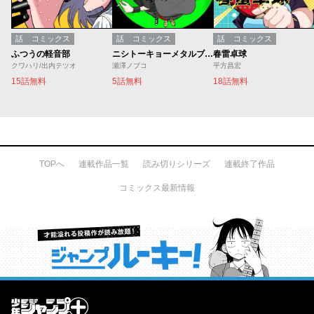
話
コミックス
話
コミックス
話
コミックス
ふつうの軽音部
ニシトーキョーメタルブラザーズ
春雷卓球
クワハリ/出内テツオ
瀬澤ノブコ
平方昌宏
15話無料
5話無料
18話無料
TOPへ
連載作品一覧
読み切りシリーズ
連載終了作品
コミックス最新情報
才能溢れる投稿作が読み放題！ ジャンプルーキー！