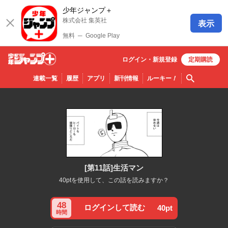
少年ジャンプ＋
株式会社 集英社
表示
無料
─
Google Play
ログイン・
新規
登録
定期購読
少年ジ
検索
連載一覧
履歴
アプリ
新刊情報
ルーキー
！
ャンプ
＋
[第11話]生活マン
40ptを使用して、この話を読みますか？
48
ログインして読む
40pt
時間