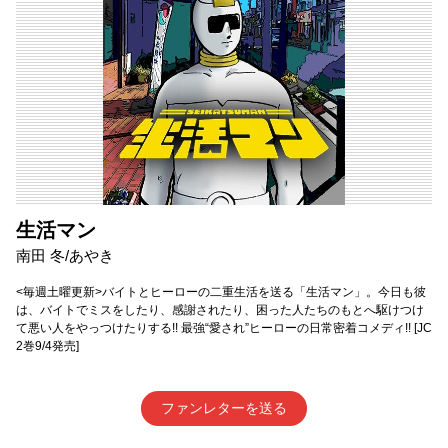
生活マン
南田 冬/あやき
<毎週土曜更新>バイトとヒーローの二重生活を送る「生活マン」。今日も彼
は、バイトでミスをしたり、感謝されたり、困った人たちのもとへ駆けつけ
て悪い人をやっつけたりする!! 最強“愛され”ヒーローの日常密着コメディ!! [JC
2巻9/4発売]
ファンレターを送る