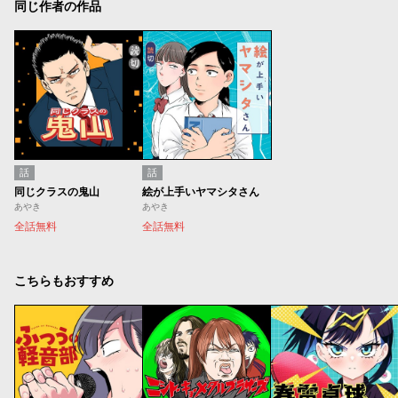
同じ作者の作品
話
話
同じクラスの鬼山
絵が上手いヤマシタさん
あやき
あやき
全話無料
全話無料
こちらもおすすめ