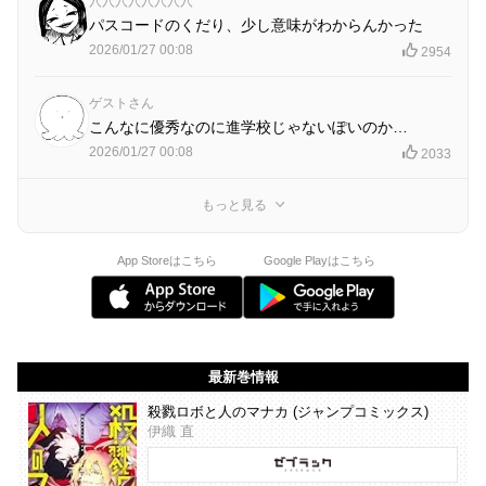
穴穴穴穴穴穴穴穴
パスコードのくだり、少し意味がわからんかった
2026/01/27 00:08
2954
ゲストさん
こんなに優秀なのに進学校じゃないぽいのか…
2026/01/27 00:08
2033
もっと見る
App Storeはこちら
Google Playはこちら
最新巻情報
殺戮ロボと人のマナカ (ジャンプコミックス)
伊織 直