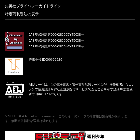
集英社プライバシーガイドライン
特定商取引法の表示
JASRAC許諾第9009285055Y45038号
JASRAC許諾第9009285050Y45038号
JASRAC許諾第9009285049Y43128号
許諾番号 ID000002929
ABJマークは、この電子書店・電子書籍配信サービスが、著作権者からコン
テンツ使用許諾を得た正規版配信サービスであることを示す登録商標(登録
番号 第6091713号)です。
©
SHUEISHA Inc
. All rights reserved. このサイトのデータの著作権は集英社が保有しま
す。無断複製転載放送等は禁止します。