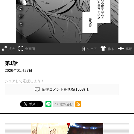
拡大
全画面
作る
移動
第1話
2026年01月27日
シェアして応援しよう！
応援コメントを見る(
1508
)
RSSフィード
ポスト
埋め込む