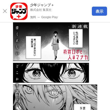
少年ジャンプ＋
株式会社 集英社
表示
無料
─
Google Play