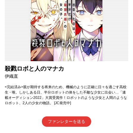
殺戮ロボと人のマナカ
伊織直
<完結済み>親が期待する将来のため、機械のように正確に日々を過ごす高校
生・唯。しかしある日、半分ロボットの体をした不敵な少女に出会い…「連
載オーディション2022」大賞受賞作！ロボットのような少女と人間のような
ロボット、2人の少女の物語。 [JC発売中]
ファンレターを送る