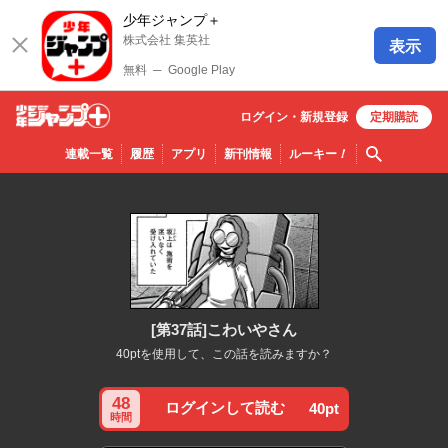
少年ジャンプ＋
株式会社 集英社
表示
無料
─
Google Play
ログイン・
新規
登録
定期購読
少年ジ
検索
連載一覧
履歴
アプリ
新刊情報
ルーキー
！
ャンプ
＋
[第37話]こわいやさん
40ptを使用して、この話を読みますか？
48
ログインして読む
40pt
時間