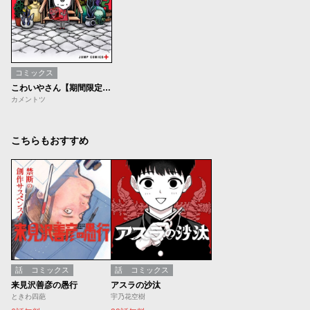
コミックス
こわいやさん【期間限定無料】
カメントツ
こちらもおすすめ
話
コミックス
話
コミックス
来見沢善彦の愚行
アスラの沙汰
ときわ四葩
宇乃花空樹