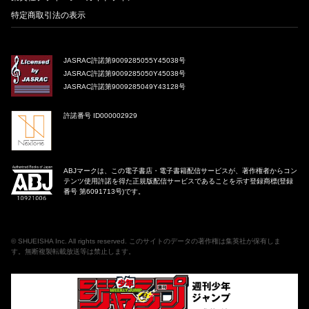
特定商取引法の表示
JASRAC許諾第9009285055Y45038号
JASRAC許諾第9009285050Y45038号
JASRAC許諾第9009285049Y43128号
許諾番号 ID000002929
ABJマークは、この電子書店・電子書籍配信サービスが、著作権者からコン
テンツ使用許諾を得た正規版配信サービスであることを示す登録商標(登録
番号 第6091713号)です。
©
SHUEISHA Inc
. All rights reserved. このサイトのデータの著作権は集英社が保有しま
す。無断複製転載放送等は禁止します。