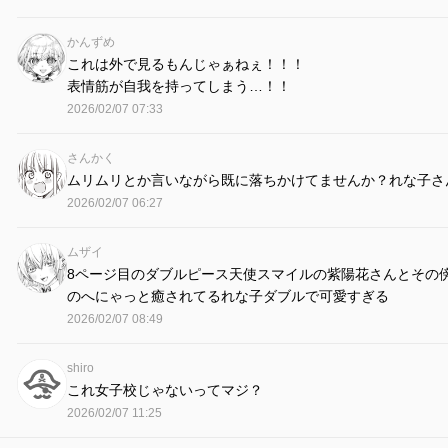
かんずめ
これは外で見るもんじゃぁねぇ！！！
表情筋が自我を持ってしまう…！！
2026/02/07 07:33
さんかく
ムリムリとか言いながら既に落ちかけてませんか？れな子さ
2026/02/07 06:27
ムザイ
8ページ目のダブルピース天使スマイルの紫陽花さんとその
のへにゃっと癒されてるれな子ダブルで可愛すぎる
2026/02/07 08:49
shiro
これ女子校じゃないってマジ？
2026/02/07 11:25