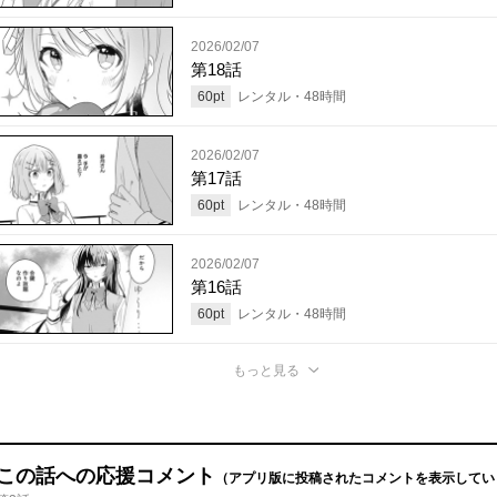
2026/02/07
第18話
60
pt
レンタル・
48
時間
2026/02/07
第17話
60
pt
レンタル・
48
時間
2026/02/07
第16話
60
pt
レンタル・
48
時間
もっと見る
この話への応援コメント
（アプリ版に投稿されたコメントを表示してい