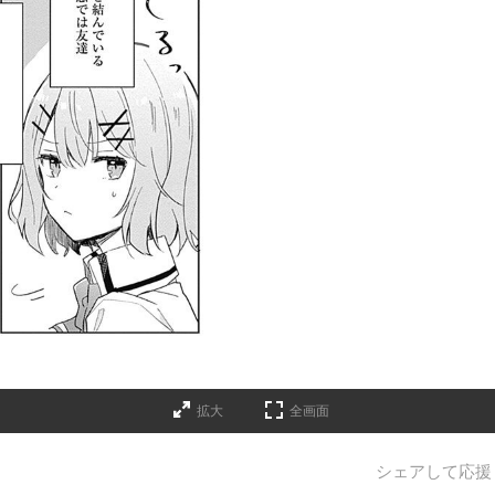
拡大
全画面
シェアして応援