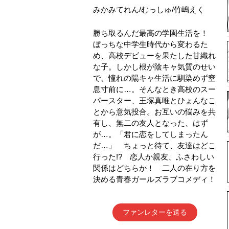
みかみてれん/むっしゅ/竹嶋えく
勝ち取るんだ最高の学園生活を！
ぼっちな中学生時代から変わるた
め、高校デビューを果たした甘織れ
な子。しかし根が陰キャ気質のせい
で、憧れの陽キャ生活に馴染めず窒
息寸前に…。そんなとき高校のスー
パースター、王塚真唯とひょんなこ
とから意気投合。お互いの悩みを共
有し、無二の友人となった、はず
が…。「君に恋をしてしまったん
だ…」 ちょっと待て、友達はどこ
行った!? 恋人か親友、ふさわしい
関係はどちらか！ 二人の在り方を
決める青春ガールズラブコメディ！
ファンレターを送る