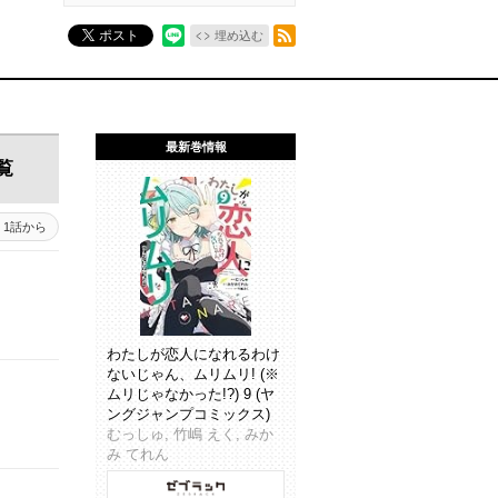
RSSフィード
ポスト
埋め込む
最新巻情報
覧
1話から
わたしが恋人になれるわけ
ないじゃん、ムリムリ! (※
ムリじゃなかった!?) 9 (ヤ
ングジャンプコミックス)
むっしゅ, 竹嶋 えく, みか
み てれん