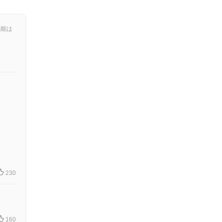
機能は
230
160