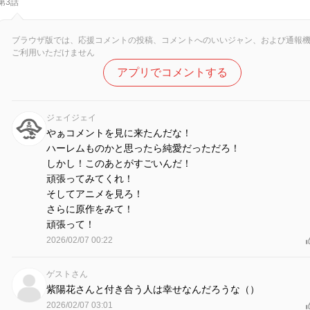
第3話
ブラウザ版では、応援コメントの投稿、コメントへのいいジャン、および通報
ご利用いただけません
アプリでコメントする
ジェイジェイ
やぁコメントを見に来たんだな！
ハーレムものかと思ったら純愛だっただろ！
しかし！このあとがすごいんだ！
頑張ってみてくれ！
そしてアニメを見ろ！
さらに原作をみて！
頑張って！
2026/02/07 00:22
ゲストさん
紫陽花さんと付き合う人は幸せなんだろうな（）
2026/02/07 03:01