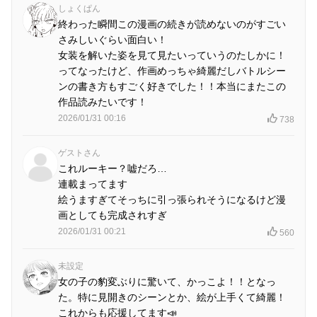
しょくぱん
終わった瞬間この漫画の続きが読めないのがすごい
さみしいぐらい面白い！
女装を解いた姿を見て見たいっていうのたしかに！
ってなったけど、作画めっちゃ綺麗だしバトルシー
ンの書き方もすごく好きでした！！本当にまたこの
作品読みたいです！
2026/01/31 00:16
738
ゲストさん
これルーキー？嘘だろ…
連載まってます
絵うますぎてそっちに引っ張られそうになるけど漫
画としても完成されすぎ
2026/01/31 00:21
560
未設定
女の子の豹変ぶりに驚いて、かっこよ！！となっ
た。特に見開きのシーンとか、絵が上手くて綺麗！
これからも応援してます📣