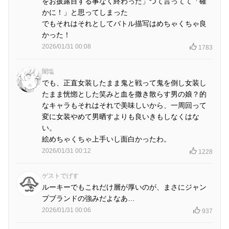
をお披露目する事なく終わった」つて言ってて「確
かに！」と思ってしまった
でもそれはそれとしてバトル描写はめちゃくちゃ良
かった！
2026/01/31 00:08
1783
闇塩
でも、正直女装したまま鬼と戦って鬼を倒し女装し
たまま恍惚とした笑みと血を撒き散らす男の娘？的
なキャラもそれはそれで美味しいから、一周回って
変に女装やめて男晒すよりも良いきもしなくはな
い。
絵めちゃくちゃ上手いし面白かったわ。
2026/01/31 00:12
1228
ゲストでげす
ルーキーでもこれだけ層が厚いのが、まさにジャン
プブランドの強みだよなあ…
2026/01/31 00:06
937