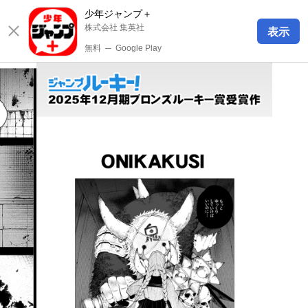
少年ジャンプ＋
株式会社 集英社
表示
無料
─
Google Play