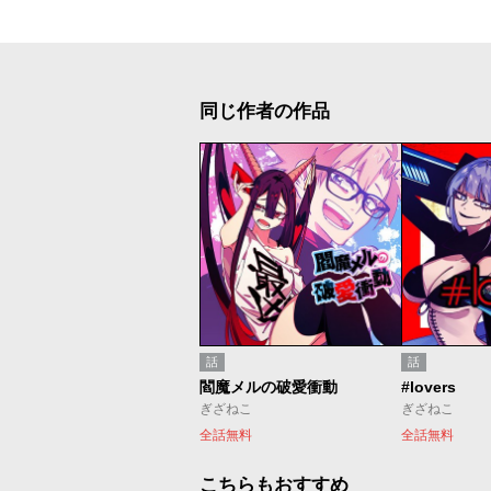
同じ作者の作品
話
話
閻魔メルの破愛衝動
#lovers
ぎざねこ
ぎざねこ
全話無料
全話無料
こちらもおすすめ