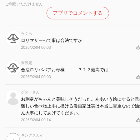
ご利用いただけません
アプリでコメントする
らくら
ロリマザーって事は合法ですか
2026/02/04 00:03
未設定
合法ロリババアお母様………？？？最高では
2026/02/04 00:03
ゲストさん
お刺身がちゃんと美味しそうだった。ああいう絵にすると意
難しい食べ物上手に描ける漫画家は実は本当に貴重なので編
ん大事にしてあげてください。
2026/02/04 00:14
キングスカイ