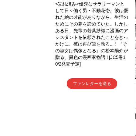
<完結済み>優秀なサラリーマンと
して日々働く男・不動花壱。彼は優
れた絵の才能がありながら、生活の
ためにその夢を諦めていた。しかし
ある日、先輩の若葉紗織に漫画のア
シスタントを依頼されたことをきっ
かけに、彼は再び筆を執る...！『そ
の淑女は偶像となる』の松本陽介が
贈る、異色の漫画家物語!! [JC5巻1
0/2発売予定]
ファンレターを送る