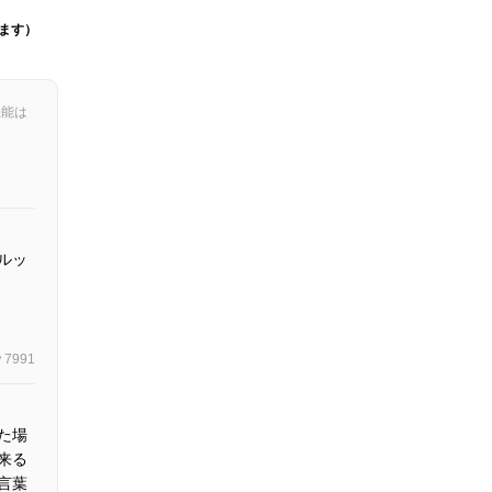
ます）
機能は
ルッ
7991
た場
来る
言葉