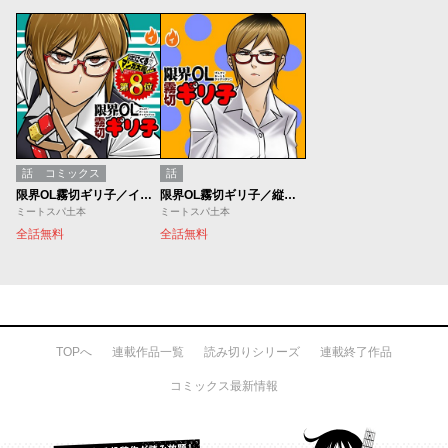
話
コミックス
話
限界OL霧切ギリ子／インディーズ版
限界OL霧切ギリ子／縦読み版
ミートスパ土本
ミートスパ土本
全話無料
全話無料
TOPへ
連載作品一覧
読み切りシリーズ
連載終了作品
コミックス最新情報