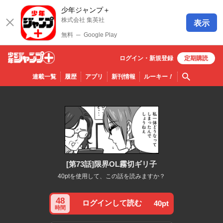
少年ジャンプ＋
株式会社 集英社
表示
無料
─
Google Play
ログイン・
新規
登録
定期購読
少年ジ
検索
連載一覧
履歴
アプリ
新刊情報
ルーキー
！
ャンプ
＋
[第73話]限界OL霧切ギリ子
40ptを使用して、この話を読みますか？
48
ログインして読む
40pt
時間