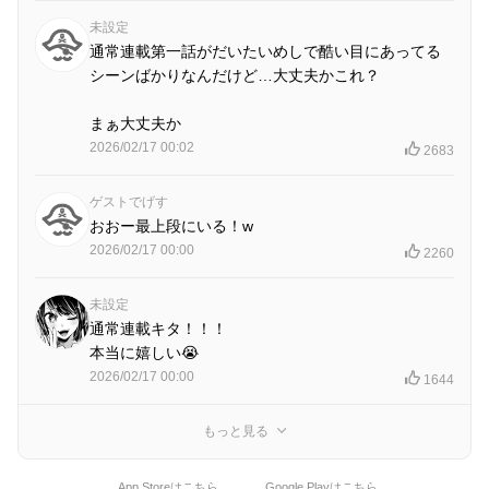
未設定
通常連載第一話がだいたいめしで酷い目にあってる
シーンばかりなんだけど…大丈夫かこれ？
まぁ大丈夫か
2026/02/17 00:02
2683
ゲストでげす
おおー最上段にいる！w
2026/02/17 00:00
2260
未設定
通常連載キタ！！！
本当に嬉しい😭
2026/02/17 00:00
1644
もっと見る
App Storeはこちら
Google Playはこちら