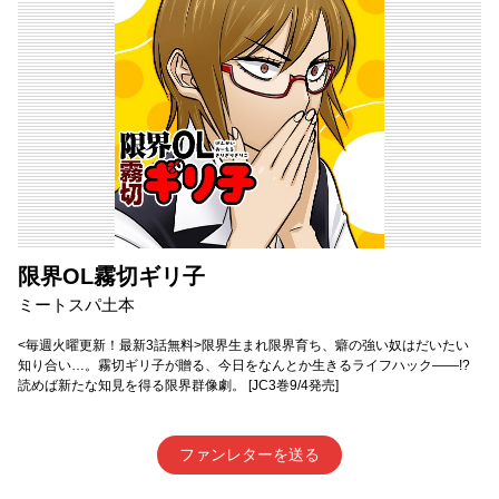
限界OL霧切ギリ子
ミートスパ土本
<毎週火曜更新！最新3話無料>限界生まれ限界育ち、癖の強い奴はだいたい
知り合い…。霧切ギリ子が贈る、今日をなんとか生きるライフハック――!?
読めば新たな知見を得る限界群像劇。 [JC3巻9/4発売]
ファンレターを送る