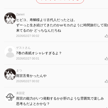
Zaneri
ヒビコ、寿鯛様より古代人だったとは。
ずーっと生き続けてきたのかorモカのように時間旅行して現
来てるのか どっちなんだろね
2026/02/27 00:02
ゲストさん
7巻の表紙オシャレすぎるよ？
2026/02/27 00:01
まつ
雨宮舌青かったんや
2026/02/27 00:02
未設定
雨宮の能力がいつ発動するかが肝のような雰囲気で楽しみ
思考もだよとかかな？