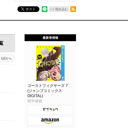
RSSフィード
ポスト
埋め込む
最新巻情報
覧
1話から
ゴーストフィクサーズ 7
(ジャンプコミックス
DIGITAL)
田中靖規