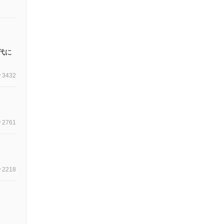
代に
3432
2761
2218