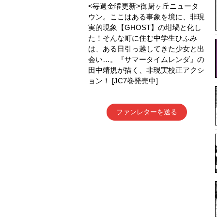
<毎週金曜更新>御厨ヶ丘ニュータ
ウン。ここはある事象を境に、非現
実的現象【GHOST】の坩堝と化し
た！そんな町に住む中学生ひふみ
は、ある日引っ越してきた少女と出
会い…。『サマータイムレンダ』の
田中靖規が描く、非現実校正アクシ
ョン！ [JC7巻発売中]
ファンレターを送る