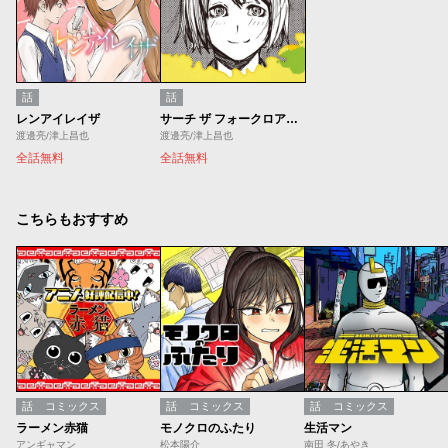
話
話
レンアイレイザ
サーチ ザ フォークロア／第1回 アナログ部門賞
渡邊亮/津上昌也
渡邊亮/津上昌也
全話無料
全話無料
こちらもおすすめ
話
コミックス
話
コミックス
話
コミックス
ラーメン赤猫
モノクロのふたり
生活マン
アンギャマン
松本陽介
南田 冬/あやき