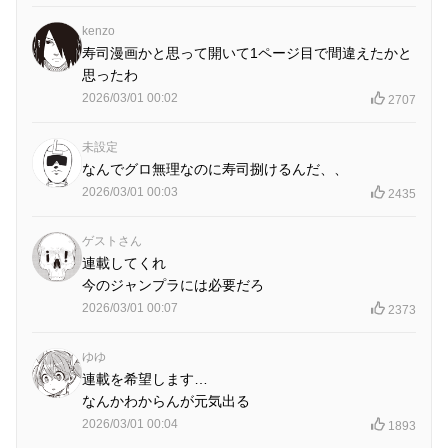
kenzo
寿司漫画かと思って開いて1ページ目で間違えたかと
思ったわ
2026/03/01 00:02
2707
未設定
なんでグロ無理なのに寿司捌けるんだ、、
2026/03/01 00:03
2435
ゲストさん
連載してくれ
今のジャンプラには必要だろ
2026/03/01 00:07
2373
ゆゆ
連載を希望します…
なんかわからんが元気出る
2026/03/01 00:04
1893