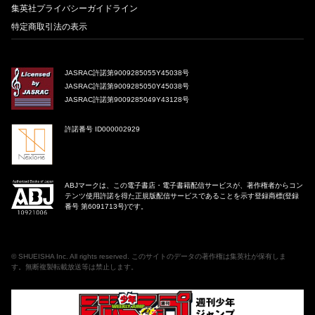
集英社プライバシーガイドライン
特定商取引法の表示
JASRAC許諾第9009285055Y45038号
JASRAC許諾第9009285050Y45038号
JASRAC許諾第9009285049Y43128号
許諾番号 ID000002929
ABJマークは、この電子書店・電子書籍配信サービスが、著作権者からコン
テンツ使用許諾を得た正規版配信サービスであることを示す登録商標(登録
番号 第6091713号)です。
©
SHUEISHA Inc
. All rights reserved. このサイトのデータの著作権は集英社が保有しま
す。無断複製転載放送等は禁止します。