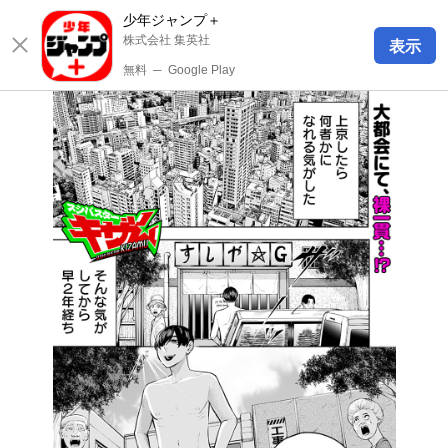
少年ジャンプ＋
株式会社 集英社
表示
無料
─
Google Play