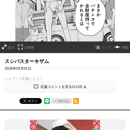
拡大
全画面
移動
スシバスターキザム
2026年03月01日
シェアして応援しよう！
応援コメントを見る(
1110
)
RSSフィード
ポスト
埋め込む