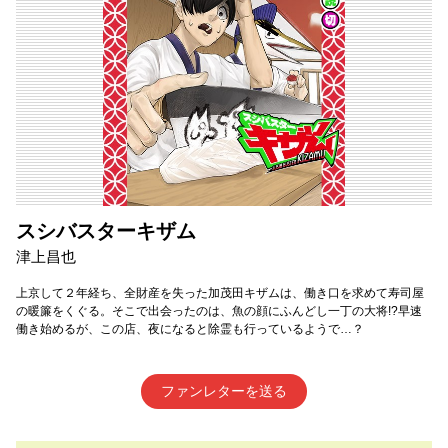
スシバスターキザム
津上昌也
上京して２年経ち、全財産を失った加茂田キザムは、働き口を求めて寿司屋
の暖簾をくぐる。そこで出会ったのは、魚の顔にふんどし一丁の大将!?早速
働き始めるが、この店、夜になると除霊も行っているようで…？
ファンレターを送る