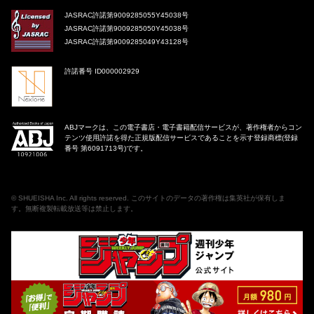
JASRAC許諾第9009285055Y45038号
JASRAC許諾第9009285050Y45038号
JASRAC許諾第9009285049Y43128号
許諾番号 ID000002929
ABJマークは、この電子書店・電子書籍配信サービスが、著作権者からコン
テンツ使用許諾を得た正規版配信サービスであることを示す登録商標(登録
番号 第6091713号)です。
©
SHUEISHA Inc
. All rights reserved. このサイトのデータの著作権は集英社が保有しま
す。無断複製転載放送等は禁止します。