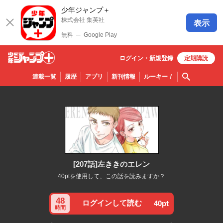
少年ジャンプ＋
株式会社 集英社
表示
無料
─
Google Play
ログイン・
新規
登録
定期購読
少年ジ
検索
連載一覧
履歴
アプリ
新刊情報
ルーキー
！
ャンプ
＋
[207話]左ききのエレン
40ptを使用して、この話を読みますか？
48
ログインして読む
40pt
時間