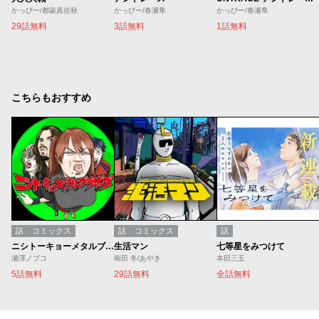
かっぴー/都築真佐秋
かっぴー/春瀬隼
かっぴー/春瀬隼
29話無料
3話無料
1話無料
こちらもおすすめ
話
コミックス
話
コミックス
話
ニシトーキョーメタルブラザーズ
生活マン
七等星をみつけて
瀬澤ノブコ
南田 冬/あやき
本田三五
5話無料
29話無料
全話無料