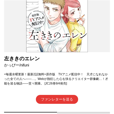
左ききのエレン
かっぴー/nifuni
<毎週水曜更新！最新2話無料>原作版 TVアニメ配信中！ 天才になれなか
った全ての人へ――…。Webが熱狂した心を抉るクリエイター群像劇…！才
能を巡る物語――堂々開幕。 [JC26巻9/4発売]
ファンレターを送る