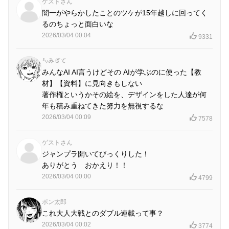
ゲストさん
闇一がやらかしたことのツケが15年越しに回ってく
るのちょっと面白いな
2026/03/04 00:04
9331
㍉みぎて
みんなAI AI言うけどその AIが学ぶのに使った【教
材】【資料】に見向きもしない
著作権というかその絵を、デザインをした人達が何
年も積み重ねてきた努力を無視するな
2026/03/04 00:09
7578
ゲストさん
ジャンプラ開いてびっくりした！
ありがとう おかえり！！
2026/03/04 00:00
4799
ポン太郎
これ大人大戦とのダブル連載って事？
2026/03/04 00:02
3774