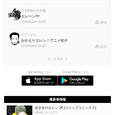
天才筋肉心火大義
エレーン!!!!
2026/03/04 00:00
3054
ゲストさん
おかえりエレン！アニメ化🎉
2026/03/04 00:00
2175
もっと見る
App Storeはこちら
Google Playはこちら
最新巻情報
左ききのエレン 25 (ジャンプコミックス)
nifuni, かっぴー