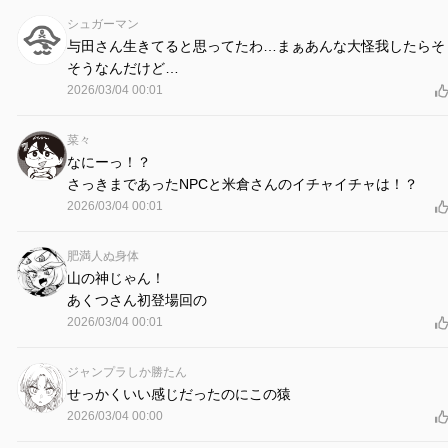
シュガーマン
与田さん生きてると思ってたわ…まぁあんな大怪我したらそ
そうなんだけど…
2026/03/04 00:01
菜々
なにーっ！？
さっきまであったNPCと米倉さんのイチャイチャは！？
2026/03/04 00:01
肥満人ぬ身体
山の神じゃん！
あくつさん初登場回の
2026/03/04 00:01
ジャンプラしか勝たん
せっかくいい感じだったのにこの猿
2026/03/04 00:00