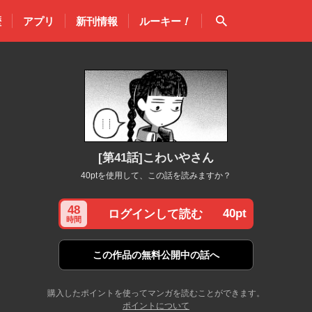
検索
歴
アプリ
新刊情報
ルーキー
！
[第41話]こわいやさん
40ptを使用して、この話を読みますか？
48
40pt
ログインして読む
時間
この作品の
無料公開中の話へ
購入したポイントを使ってマンガを読むことができます。
ポイントについて