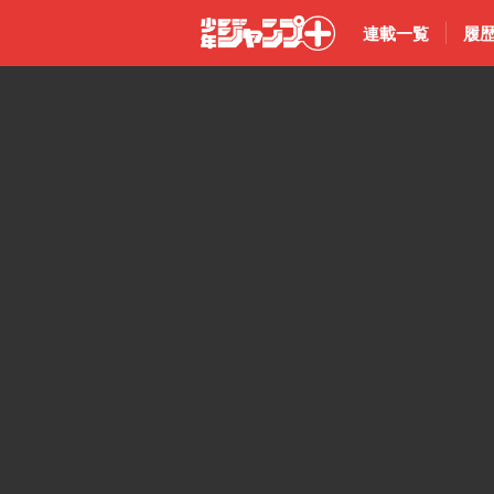
連載一覧
履
少年ジャン
プ＋