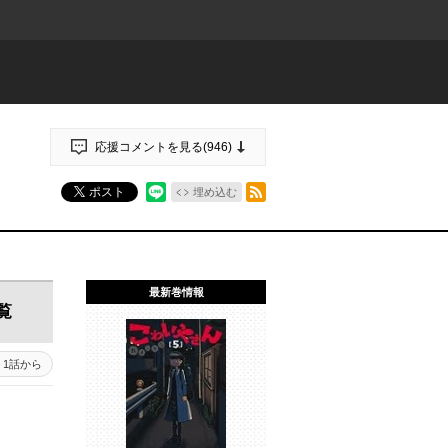
応援コメントを見る(
946
)
RSSフィード
ポスト
埋め込む
最新巻情報
覧
1話から