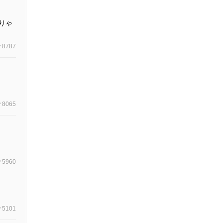
りゃ
8787
8065
5960
5101