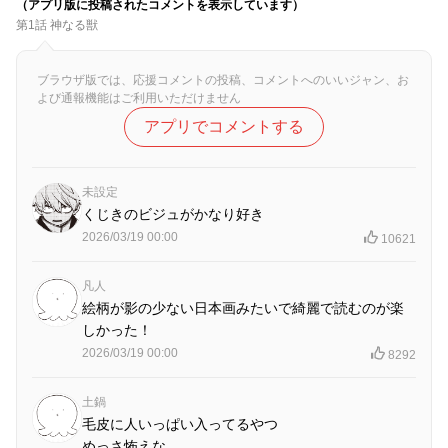
（アプリ版に投稿されたコメントを表示しています）
第1話 神なる獣
ブラウザ版では、応援コメントの投稿、コメントへのいいジャン、お
よび通報機能はご利用いただけません
アプリでコメントする
未設定
くじきのビジュがかなり好き
2026/03/19 00:00
10621
凡人
絵柄が影の少ない日本画みたいで綺麗で読むのが楽
しかった！
2026/03/19 00:00
8292
土鍋
毛皮に人いっぱい入ってるやつ
めっさ怖えな…