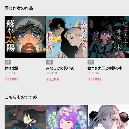
同じ作者の作品
話
話
話
蘇れ太陽
みなしごの長い夜
嘘つき大工と神様の木
フィビ鳥
フィビ鳥
フィビ鳥
全話無料
全話無料
全話無料
こちらもおすすめ