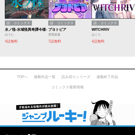
話
コミックス
話
コミックス
話
コミックス
水ノ怪-水域怪異奇譚今様-
ブヨトピア
WITCHRIV
山うた
雲母坂盾
はくり
4話無料
7話無料
4話無料
TOPへ
連載作品一覧
読み切りシリーズ
連載終了作品
コミックス最新情報
才能溢れる投稿作が読み放題！ ジャンプルーキー！