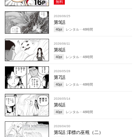
無料
2026/06/25
第9話
40
pt
レンタル・
48
時間
2026/06/11
第8話
40
pt
レンタル・
48
時間
2026/05/28
第7話
40
pt
レンタル・
48
時間
2026/05/14
第6話
40
pt
レンタル・
48
時間
2026/04/30
第5話 澪標の巫覡（二）