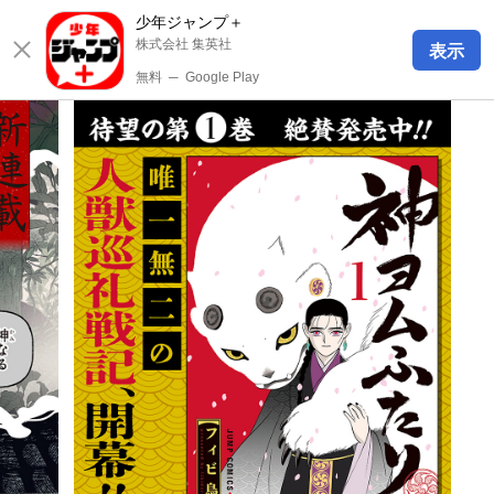
少年ジャンプ＋
株式会社 集英社
表示
無料
─
Google Play