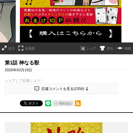
詳細ページへのリンク
拡大
全画面
作る
移動
第1話 神なる獣
2026年03月19日
シェアして応援しよう！
応援コメントを見る(
2356
)
RSSフィード
ポスト
埋め込む