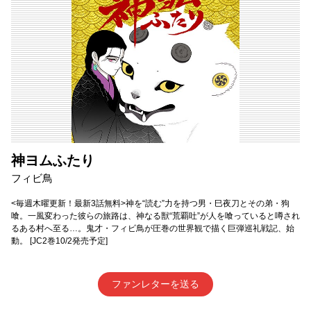
神ヨムふたり
フィビ鳥
<毎週木曜更新！最新3話無料>神を“読む”力を持つ男・巳夜刀とその弟・狗
喰。一風変わった彼らの旅路は、神なる獣“荒覇吐”が人を喰っていると噂され
るある村へ至る…。鬼才・フィビ鳥が圧巻の世界観で描く巨弾巡礼戦記、始
動。 [JC2巻10/2発売予定]
ファンレターを送る