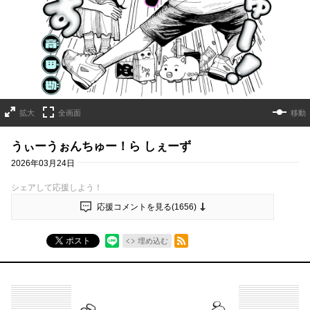
拡大
全画面
移動
うぃーうぉんちゅー！ら しぇーず
2026年03月24日
シェアして応援しよう！
応援コメントを見る(
1656
)
RSSフィード
ポスト
埋め込む