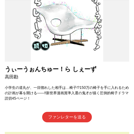
うぃーうぉんちゅー！ら しぇーず
高田勘
小学生の道丸が、一目惚れした相手は…椅子!?150万の椅子を手に入れるため
の計画が幕を開ける――!!新世界漫画賞準入選の鬼才が描く圧倒的椅子ドラマ
読切45ページ！
ファンレターを送る