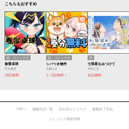
こちらもおすすめ
話
コミックス
話
コミックス
話
春雷卓球
シバつき物件
七等星をみつけて
平方昌宏
大森えす
本田三五
18話無料
1～5話無料！
全話無料
TOPへ
連載作品一覧
読み切りシリーズ
連載終了作品
コミックス最新情報