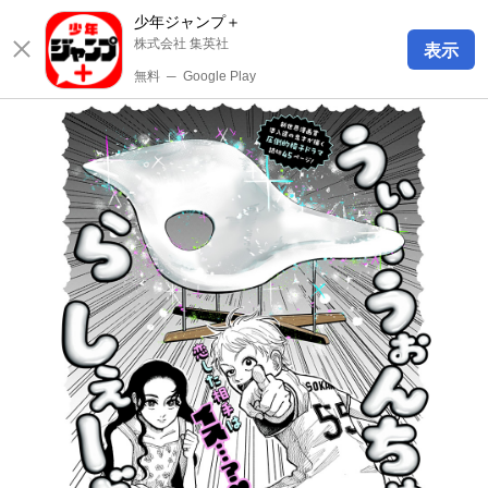
少年ジャンプ＋
株式会社 集英社
表示
無料
─
Google Play