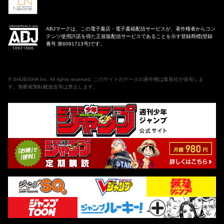
ABJマークは、この電子書店・電子書籍配信サービスが、著作権者からコン
テンツ使用許諾を得た正規版配信サービスであることを示す登録商標(登録
番号 第6091713号)です。
©
SHUEISHA Inc
. All rights reserved. このサイトのデータの著作権は集英社が保有しま
す。無断複製転載放送等は禁止します。