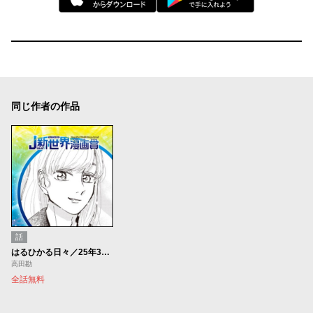
同じ作者の作品
話
はるひかる日々／25年3月期JUMP新世界漫画賞／週刊少年ジャンプ
高田勘
全話無料