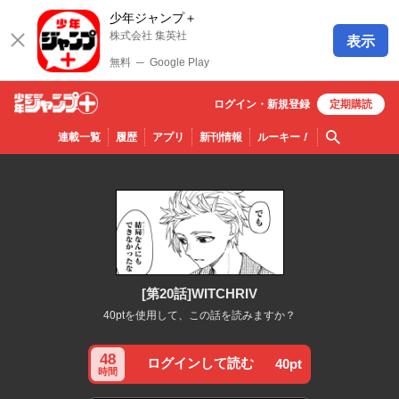
少年ジャンプ＋
株式会社 集英社
表示
無料
─
Google Play
ログイン・
新規
登録
定期購読
少年ジ
検索
連載一覧
履歴
アプリ
新刊情報
ルーキー
！
ャンプ
＋
[第20話]WITCHRIV
40ptを使用して、この話を読みますか？
48
ログインして読む
40pt
時間