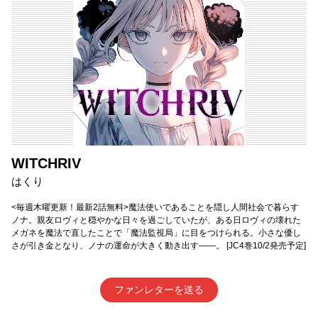
WITCHRIV
はくり
<毎週木曜更新！最新2話無料>魔法使いであることを隠し人間社会で暮らす
ノナ。親友ロヴィと穏やかな日々を過ごしていたが、ある日ロヴィの壊れた
メガネを魔法で直したことで「魔法監視局」に目をつけられる。小さな優し
さが引き金となり、ノナの運命が大きく動き出す――。 [JC4巻10/2発売予定]
ファンレターを送る