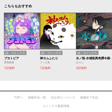
こちらもおすすめ
話
コミックス
話
コミックス
話
コミックス
ブヨトピア
神ヨムふたり
水ノ怪-水域怪異奇譚今様-
雲母坂盾
フィビ鳥
山うた
7話無料
7話無料
4話無料
TOPへ
連載作品一覧
読み切りシリーズ
連載終了作品
コミックス最新情報