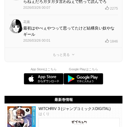
らねぇだろガタガタ言わねぇで黙って読んでろ
2026/03/26 00:07
2275
花薫
最初はやべぇやつって思ってたけど結構良い奴やな
ギール
2026/03/26 00:01
1846
もっと見る
App Storeはこちら
Google Playはこちら
最新巻情報
WITCHRIV 3 (ジャンプコミックスDIGITAL)
はくり