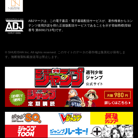
ABJマークは、この電子書店・電子書籍配信サービスが、著作権者からコン
テンツ使用許諾を得た正規版配信サービスであることを示す登録商標(登録
番号 第6091713号)です。
©
SHUEISHA Inc
. All rights reserved. このサイトのデータの著作権は集英社が保有しま
す。無断複製転載放送等は禁止します。