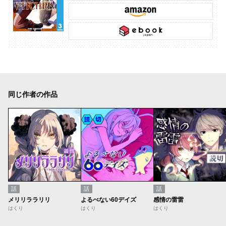
同じ作者の作品
話
話
話
メリリララリリ
よるべない60デイズ
感情の雷雷
はくり
はくり
はくり