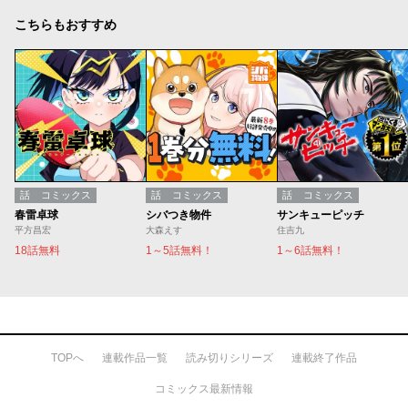
こちらもおすすめ
話
コミックス
話
コミックス
話
コミックス
春雷卓球
シバつき物件
サンキューピッチ
平方昌宏
大森えす
住吉九
18話無料
1～5話無料！
1～6話無料！
TOPへ
連載作品一覧
読み切りシリーズ
連載終了作品
コミックス最新情報