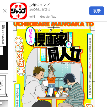
少年ジャンプ＋
株式会社 集英社
表示
無料
─
Google Play