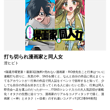
打ち切られ漫画家と同人女
澄ヒビト
<隔週月曜更新！最新3話無料>売れない漫画家・RO傍先生こと行来はついに
連載打ち切りに…失意の中、SNSを開くと、なんと自分の作品に萌えまくっ
てるアカウントが！行来の作品で同人誌をイベントで頒布すると知って、少
しでも自分の作品を好きだと言ってくれる人に会いたいと思い、行来は同人
即売会へ足を運ぶのだったが――…!?SNSトレンド入りの大人気読切が連載
化！オタクの生態に迫りつつ、漫画家のリアルをコメディタッチで描く、漫
画家（＝神）とオタク（＝信者）のすれ違いコメディ!! [JC2巻9/4発売]