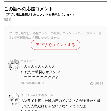
この話への応援コメント
（アプリ版に投稿されたコメントを表示しています）
第3話
ブラウザ版では、応援コメントの投稿、コメントへのいいジャン、お
よび通報機能はご利用いただけません
アプリでコメントする
ゲストさん
＿人人人人人人人人人＿
＞ ただの親切なオタク ＜
￣Y^Y^Y^Y^Y^Y^Y^Y^Y￣
2026/04/06 00:03
10393
ロイヨル至上主義ガール
ペンライト貸した隣の席のメガネさんが友達だと思
ってた人私だけじゃないよな？？そうだよ