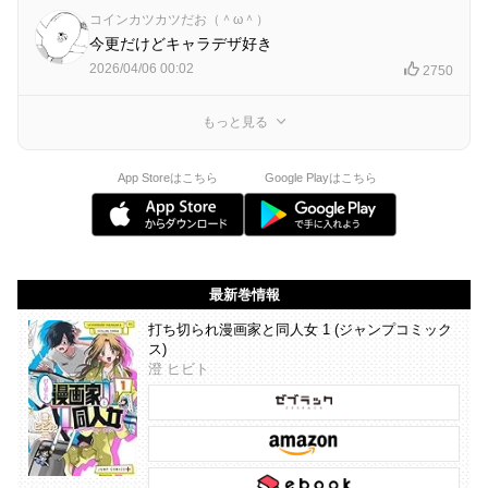
コインカツカツだお（＾ω＾）
今更だけどキャラデザ好き
2026/04/06 00:02
2750
もっと見る
App Storeはこちら
Google Playはこちら
最新巻情報
打ち切られ漫画家と同人女 1 (ジャンプコミック
ス)
澄 ヒビト