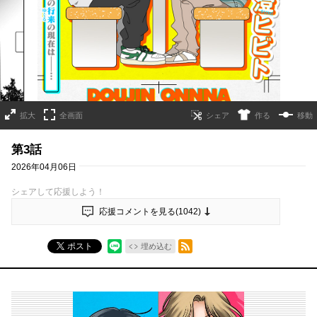
拡大
全画面
作る
移動
第3話
2026年04月06日
シェアして応援しよう！
応援コメントを見る(
1042
)
RSSフィード
ポスト
埋め込む