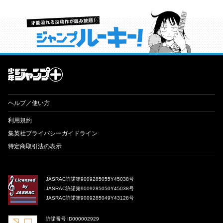
才能溢れる投稿作が読み放題！ ジャンプルーキー！
ヘルプ／使い方
利用規約
集英社プライバシーガイドライン
特定商取引法の表示
JASRAC許諾第9009285055Y45038号
JASRAC許諾第9009285050Y45038号
JASRAC許諾第9009285049Y43128号
許諾番号 ID000002929