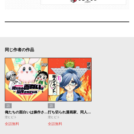
同じ作者の作品
話
話
俺たちの面白いは操作されている
打ち切られ漫画家、同人イベントへ行く。
澄ヒビト
澄ヒビト
全話無料
全話無料