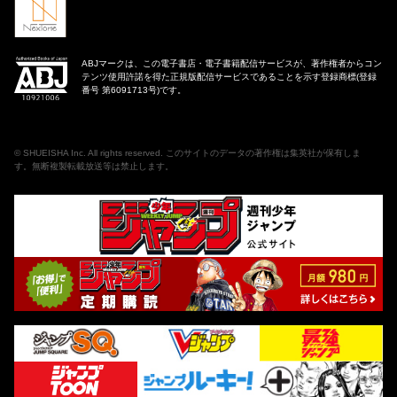
ABJマークは、この電子書店・電子書籍配信サービスが、著作権者からコン
テンツ使用許諾を得た正規版配信サービスであることを示す登録商標(登録
番号 第6091713号)です。
©
SHUEISHA Inc
. All rights reserved. このサイトのデータの著作権は集英社が保有しま
す。無断複製転載放送等は禁止します。