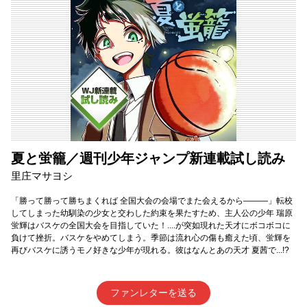
夏と蛍籠／週刊少年ジャンプ新連載試し読み
里庄マサヨシ
「勝って勝って勝ちまくれば 全国大会の会場でまた会えるから―――」転校
してしまった幼馴染の少女と交わした約束を果たすため、主人公の少年 瑞原
蛍輝はバスケの全国大会を目指していた！....が突如現れた天才にボコボコに
負けて挫折。バスケをやめてしまう。季節は流れ心の傷も癒えた頃、蛍輝を
再びバスケに誘うモノ好きな少年が現れる。彼はなんとあの天才 夏茜で...!?
ファンレターを送る