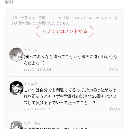
第2話
ブラウザ版では、応援コメントの投稿、コメントへのいいジャン、お
よび通報機能はご利用いただけません
アプリでコメントする
スコット
(俺ってみんなと違ってこういう漫画に引かれがちな
んだよな...)
2026/04/22 00:04
801
ミカエラ
こいつは自分でも間違ってるって思い続けながらそ
れを正そうともせず中学最後の試合で26回もパスミ
スして負けるまでやってたってこと…？
2026/04/22 00:19
510
ゲストさん