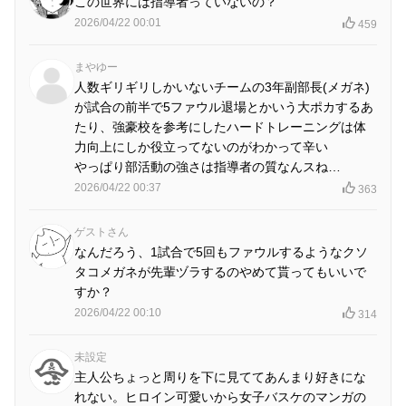
この世界には指導者っていないの？
2026/04/22 00:01
459
まやゆー
人数ギリギリしかいないチームの3年副部長(メガネ)
が試合の前半で5ファウル退場とかいう大ポカするあ
たり、強豪校を参考にしたハードトレーニングは体
力向上にしか役立ってないのがわかって辛い
やっぱり部活動の強さは指導者の質なんスね…
2026/04/22 00:37
363
ゲストさん
なんだろう、1試合で5回もファウルするようなクソ
タコメガネが先輩ヅラするのやめて貰ってもいいで
すか？
2026/04/22 00:10
314
未設定
主人公ちょっと周りを下に見ててあんまり好きにな
れない。ヒロイン可愛いから女子バスケのマンガの