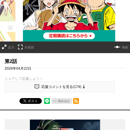
詳細ページへのリンク
拡大
全画面
移動
第2話
2026年04月22日
シェアして応援しよう！
応援コメントを見る(
174
)
RSSフィード
ポスト
埋め込む