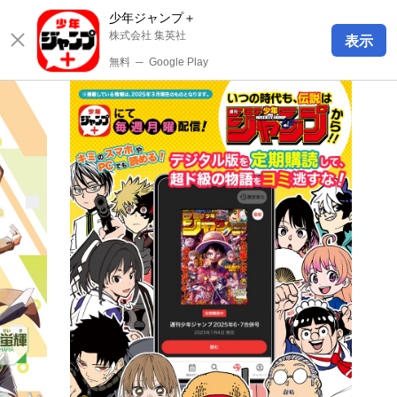
少年ジャンプ＋
株式会社 集英社
表示
無料
─
Google Play