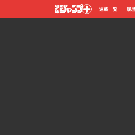
連載一覧
履
少年ジャン
プ＋