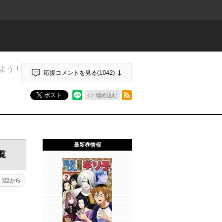
よう！
応援コメントを見る(
1042
)
RSSフィード
ポスト
埋め込む
最新巻情報
覧
1話から