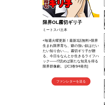
限界OL霧切ギリ子
ミートスパ土本
<毎週火曜更新！最新3話無料>限界
生まれ限界育ち、癖の強い奴はだい
たい知り合い…。霧切ギリ子が贈
る、今日をなんとか生きるライフハ
ック――!?読めば新たな知見を得る
限界群像劇。 [JC3巻9/4発売]
ファンレターを送る