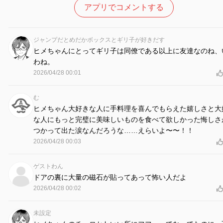
アプリでコメントする
ジャンプだとめだかボックスとギリ子が好きだす
ヒメちゃんにとってギリ子は同僚である以上に友達なのね、
わね。
2026/04/28 00:01
む
ヒメちゃん大好きな人に手料理を喜んでもらえた嬉しさと大
な人にもっと完璧に美味しいものを食べて欲しかった悔しさ
つかって出た涙なんだろうな……えらいよ〜〜！！
2026/04/28 00:03
ゲストわん
ドアの裏に大量の磁石が貼ってあって怖い人だよ
2026/04/28 00:02
未設定