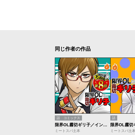
同じ作者の作品
話
コミックス
話
限界OL霧切ギリ子／インディーズ版
ミートスパ土本
ミートスパ土