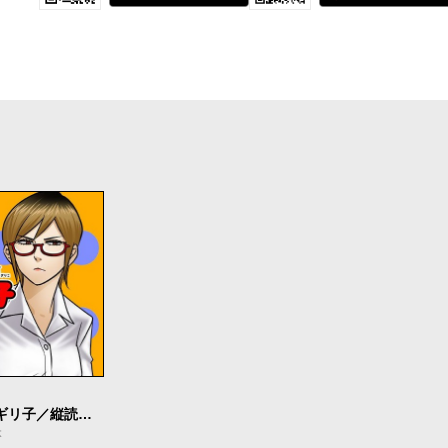
限界OL霧切ギリ子／縦読み版
本