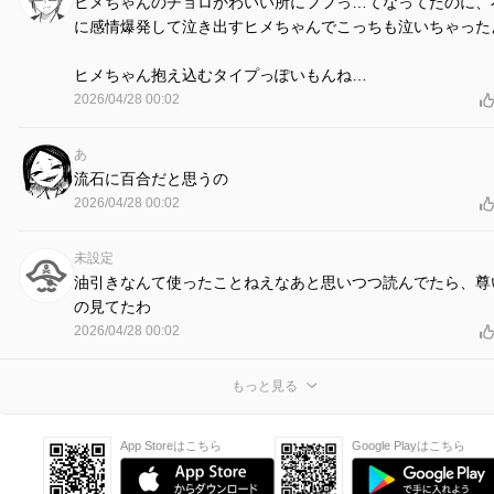
ヒメちゃんのチョロかわいい所にフフっ…てなってたのに、
に感情爆発して泣き出すヒメちゃんでこっちも泣いちゃった
ヒメちゃん抱え込むタイプっぽいもんね…
2026/04/28 00:02
あ
流石に百合だと思うの
2026/04/28 00:02
未設定
油引きなんて使ったことねえなあと思いつつ読んでたら、尊
の見てたわ
2026/04/28 00:02
もっと見る
App Storeはこちら
Google Playはこちら