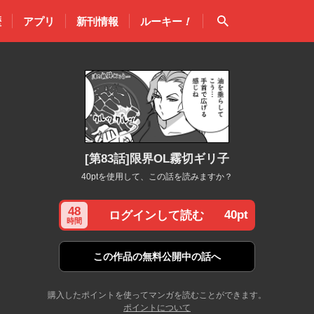
検索
歴
アプリ
新刊情報
ルーキー
！
[第83話]限界OL霧切ギリ子
40ptを使用して、この話を読みますか？
48
40pt
ログインして読む
時間
この作品の
無料公開中の話へ
購入したポイントを使ってマンガを読むことができます。
ポイントについて