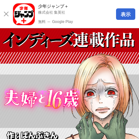
少年ジャンプ＋
株式会社 集英社
表示
無料
─
Google Play