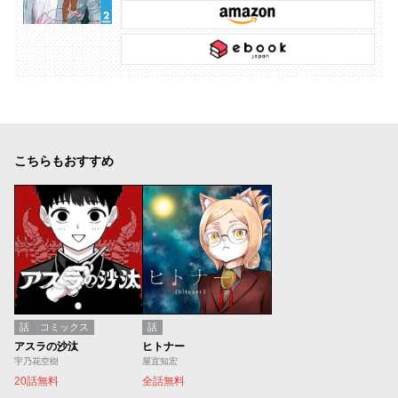
こちらもおすすめ
話
コミックス
話
アスラの沙汰
ヒトナー
宇乃花空樹
屋宜知宏
20話無料
全話無料