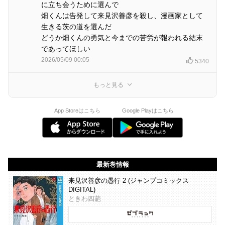
に立ち会うために選んで
畑くんは告発して来見沢善彦を殺し、漫画家として
生きる茨の道を選んだ
どうか畑くんの勇気と今までの苦労が報われる結末
であってほしい
2026/05/09 00:05
5340
もっと見る
App Storeはこちら
Google Playはこちら
最新巻情報
来見沢善彦の愚行 2 (ジャンプコミックス
DIGITAL)
ときわ四葩