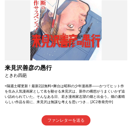
来見沢善彦の愚行
ときわ四葩
<隔週土曜更新！最新2話無料>舞台は昭和の少年漫画界――かつてヒット作
を生み人気漫画家として名を馳せる来見沢は、新作の構想がうまくいかず追
い詰められていた。そんなある日、若き漫画家志望の畑と出会う。畑の素晴
らしい作品を前に、来見沢は無謀な考えを思いつき… [JC2巻発売中]
ファンレターを送る