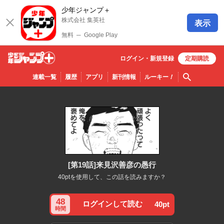
少年ジャンプ＋
株式会社 集英社
表示
無料
─
Google Play
ログイン・
新規
登録
定期購読
少年ジ
検索
連載一覧
履歴
アプリ
新刊情報
ルーキー
！
ャンプ
＋
[第19話]来見沢善彦の愚行
40ptを使用して、この話を読みますか？
48
ログインして読む
40pt
時間