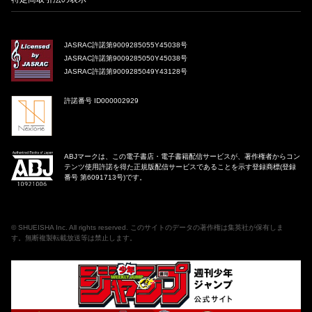
JASRAC許諾第9009285055Y45038号
JASRAC許諾第9009285050Y45038号
JASRAC許諾第9009285049Y43128号
許諾番号 ID000002929
ABJマークは、この電子書店・電子書籍配信サービスが、著作権者からコン
テンツ使用許諾を得た正規版配信サービスであることを示す登録商標(登録
番号 第6091713号)です。
©
SHUEISHA Inc
. All rights reserved. このサイトのデータの著作権は集英社が保有しま
す。無断複製転載放送等は禁止します。