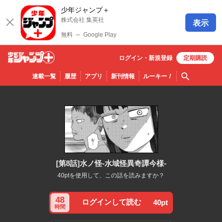
少年ジャンプ＋
株式会社 集英社
表示
無料
─
Google Play
ログイン・
新規
登録
定期購読
少年ジ
検索
連載一覧
履歴
アプリ
新刊情報
ルーキー
！
ャンプ
＋
[第8話]水ノ怪-水域怪異奇譚今様-
40ptを使用して、この話を読みますか？
48
ログインして読む
40pt
時間