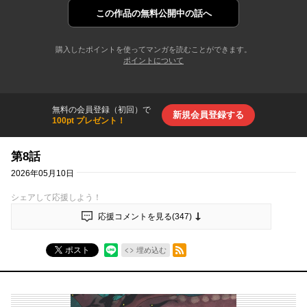
この作品の
無料公開中の話へ
購入したポイントを使ってマンガを読むことができます。
ポイントについて
無料の会員登録（初回）で
新規会員登録する
100pt プレゼント！
第8話
2026年05月10日
シェアして応援しよう！
応援コメントを見る(
347
)
RSSフィード
ポスト
埋め込む