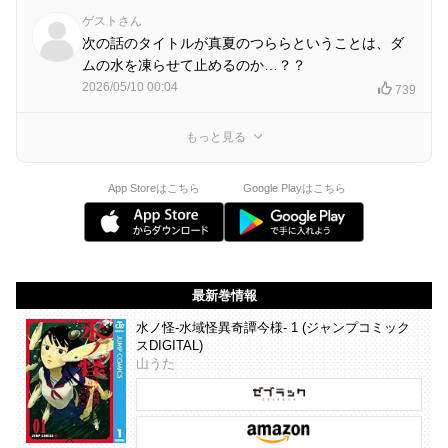
ゲストさん
次の話のタイトルが真夏のつららということは、ダ
ムの水を凍らせて止めるのか…？？
2026/05/10 00:04
739
もっと見る
App Storeはこちら
Google Playはこちら
最新巻情報
水ノ怪-水域怪異奇譚今様- 1 (ジャンプコミック
スDIGITAL)
山うた