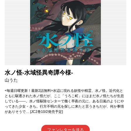
水ノ怪-水域怪異奇譚今様-
山うた
<毎週日曜更新！最新2話無料>水辺に現れる妖怪や精霊、水ノ怪。近代化と
ともに駆逐された水ノ怪だが、ここ「うろこ町」にはまだ水ノ怪たちが生息
している――。水ノ怪駆除センターで働く早夜の元に、ある日嵐のようにや
ってきた少女・きち。行方不明の兄を探しに来たと言うきちだが、何か事情
がありそうで… [JC2巻10/2発売予定]
ファンレターを送る