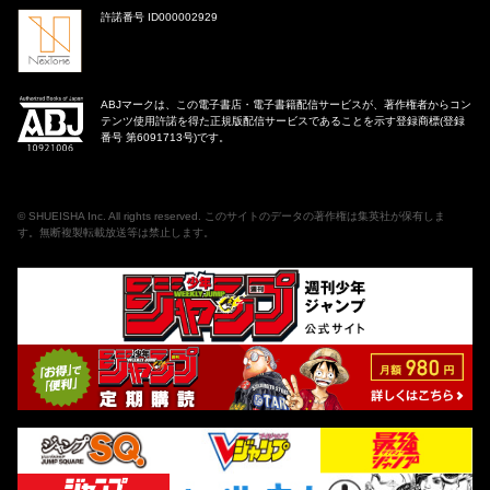
許諾番号 ID000002929
ABJマークは、この電子書店・電子書籍配信サービスが、著作権者からコン
テンツ使用許諾を得た正規版配信サービスであることを示す登録商標(登録
番号 第6091713号)です。
©
SHUEISHA Inc
. All rights reserved. このサイトのデータの著作権は集英社が保有しま
す。無断複製転載放送等は禁止します。