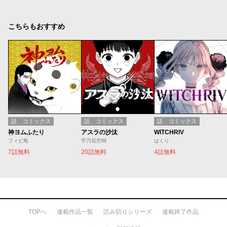
こちらもおすすめ
話
コミックス
話
コミックス
話
コミックス
神ヨムふたり
アスラの沙汰
WITCHRIV
フィビ鳥
宇乃花空樹
はくり
7話無料
20話無料
4話無料
TOPへ
連載作品一覧
読み切りシリーズ
連載終了作品