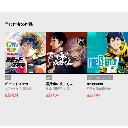
同じ作者の作品
話
話
話
コミックス
ビビッドステラ
霊掃業の洗井くん
ne0;lation
大塚アキラ/依田瑞稀
静脈/肥田野健太郎
平尾友秀/依田瑞稀
全話無料
全話無料
全話無料