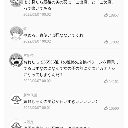
よく見たら最後の🦋の羽に「ご出席」と「ご欠席」
って書いてある
2022/09/07 00:02
18857
鏡
やめろ、蟲使いは死なないでくれ
2022/09/07 00:02
17032
三刹帝
おれだって65536通りの連絡先交換パターンを用意し
てるはずなのになんで女の子の前に立つとカオナシ
になってしまうんだ？
2022/09/07 00:02
14151
新陳代謝
嬉野ちゃんの笑顔かわいすぎいいいいい❗
2022/09/07 00:01
10590
未設定