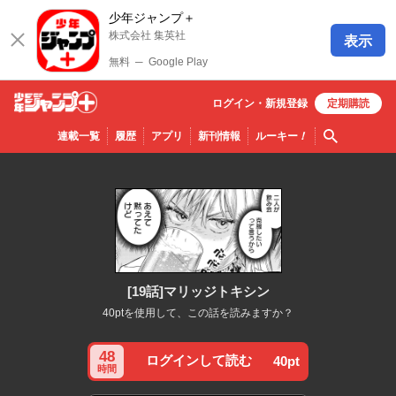
少年ジャンプ＋
株式会社 集英社
表示
無料
─
Google Play
ログイン・
新規
登録
定期購読
少年ジ
検索
連載一覧
履歴
アプリ
新刊情報
ルーキー
！
ャンプ
＋
[19話]マリッジトキシン
40ptを使用して、この話を読みますか？
48
ログインして読む
40pt
時間