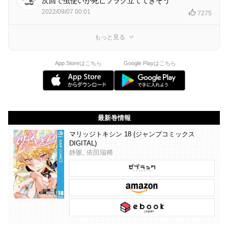
次回で虫使いが死亡フラグ立ててきそう
2022/09/07 00:01
7275
もっと見る
App Storeはこちら
Google Playはこちら
最新巻情報
マリッジトキシン 18 (ジャンプコミックス
DIGITAL)
静脈, 依田瑞稀