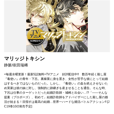
マリッジトキシン
静脈/依田瑞稀
<毎週水曜更新！最新5話無料>TVアニメ 好評配信中‼ 数百年続く殺し屋
『毒使い』の青年・下呂。裏稼業に身を置き、女性が苦手な彼にとって結婚
はするべきではないものだった。しかし、『毒使い』の血を絶えさせないた
め実家は彼の妹に対し、強制的に跡継ぎを産ませることを通告。そんな時、
下呂は仕事のターゲットだった結婚詐欺師・城崎と出会い…!?「――そんな
提案（プロポーズ）、初めて」結婚詐欺師をアドバイザーにした殺し屋の婚
活が始まる！目指すは最高の結婚…世界一ハードな婚活バトルアクション!! [J
C19巻10/2発売予定]