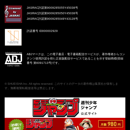
JASRAC許諾第9009285055Y45038号
JASRAC許諾第9009285050Y45038号
JASRAC許諾第9009285049Y43128号
許諾番号 ID000002929
ABJマークは、この電子書店・電子書籍配信サービスが、著作権者からコン
テンツ使用許諾を得た正規版配信サービスであることを示す登録商標(登録
番号 第6091713号)です。
©
SHUEISHA Inc
. All rights reserved. このサイトのデータの著作権は集英社が保有しま
す。無断複製転載放送等は禁止します。