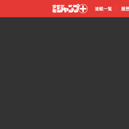
連載一覧
履
少年ジャン
プ＋