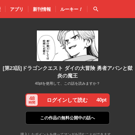
検索
歴
アプリ
新刊情報
ルーキー
！
[第23話]ドラゴンクエスト ダイの大冒険 勇者アバンと獄
炎の魔王
40ptを使用して、この話を読みますか？
48
40pt
ログインして読む
時間
この作品の
無料公開中の話へ
購入したポイントを使ってマンガを読むことができます。