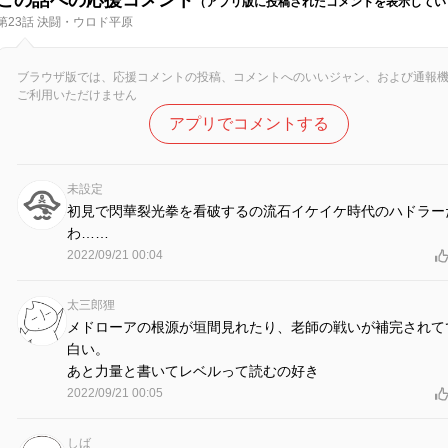
（アプリ版に投稿されたコメントを表示してい
第23話 決闘・ウロド平原
ブラウザ版では、応援コメントの投稿、コメントへのいいジャン、および通報
ご利用いただけません
アプリでコメントする
未設定
初見で閃華裂光拳を看破するの流石イケイケ時代のハドラー
わ……
2022/09/21 00:04
太三郎狸
メドローアの根源が垣間見れたり、老師の戦いが補完されて
白い。
あと力量と書いてレベルって読むの好き
2022/09/21 00:05
しば