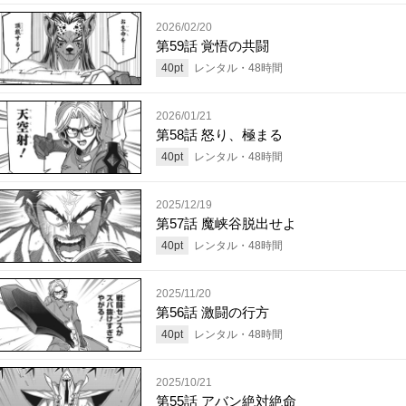
2026/02/20
第59話 覚悟の共闘
40
pt
レンタル・
48
時間
2026/01/21
第58話 怒り、極まる
40
pt
レンタル・
48
時間
2025/12/19
第57話 魔峡谷脱出せよ
40
pt
レンタル・
48
時間
2025/11/20
第56話 激闘の行方
40
pt
レンタル・
48
時間
2025/10/21
第55話 アバン絶対絶命