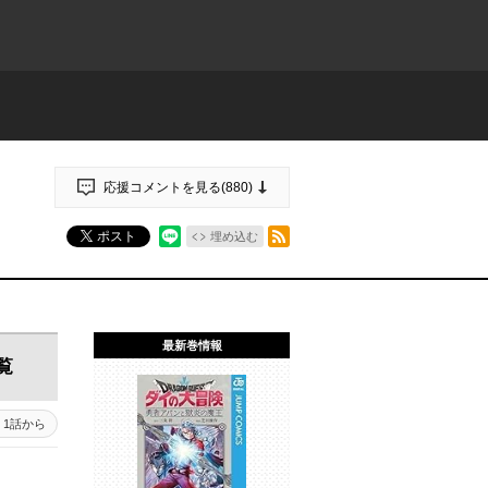
応援コメントを見る(
880
)
RSSフィード
ポスト
埋め込む
最新巻情報
覧
1話から