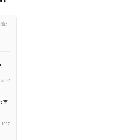
ます）
機能は
だ
5592
て面
4957