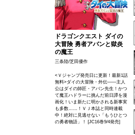
ドラゴンクエスト ダイの
大冒険 勇者アバンと獄炎
の魔王
三条陸/芝田優作
<Ｖジャンプ発売日に更新！最新1話
無料>ダイの大冒険・外伝――主人
公はダイの師匠・アバン先生！かつ
て魔王ハドラーに挑んだ前日譚を漫
画化！いま新たに明かされる新事実
も多数……！ＶＪ本誌と同時連載
中！絶対に見逃せない「もうひとつ
の勇者物語」！ [JC16巻9/4発売]