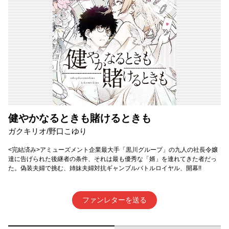
健やかなるときも賭けるときも
ガクキリオ/野口こゆり
<完結済み>アミューズメント企業最大手「黒川グループ」の九人の社長令嬢
達に告げられた後継者の条件、それは最も優秀な「婿」を連れてきた者だっ
た。偽装夫婦で挑む、姉妹夫婦対抗ギャンブルバトルロイヤル、開幕!!
ファンレターを送る