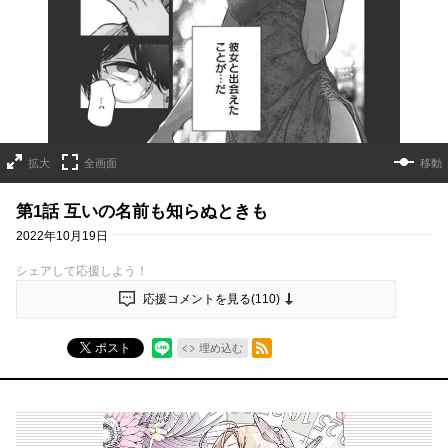
拡大
全画面
移動
第1話 互いの名前も知らぬときも
2022年10月19日
シェアして応援しよう！
応援コメントを見る(
110
)
RSSフィード
ポスト
埋め込む