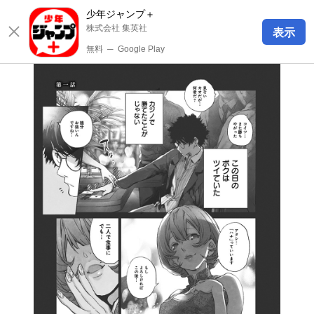
少年ジャンプ＋
株式会社 集英社
表示
無料
─
Google Play