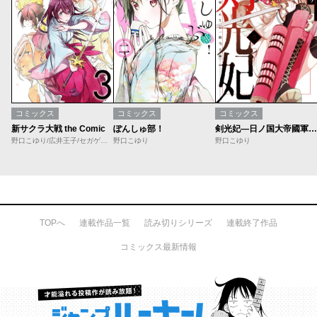
コミックス
コミックス
コミックス
新サクラ大戦 the Comic
ぽんしゅ部！
剣光妃―日ノ国大帝國軍くれない一騎当千隊―
野口こゆり/広井王子/セガゲームス/イシイジロウ/久保帯人
野口こゆり
野口こゆり
TOPへ
連載作品一覧
読み切りシリーズ
連載終了作品
コミックス最新情報