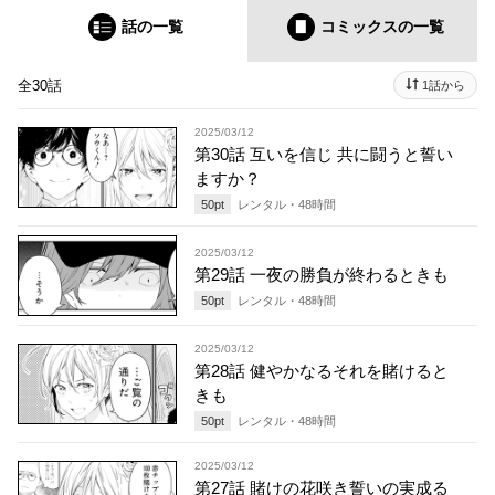
話の一覧
コミックス
の一覧
全30話
1話から
2025/03/12
第30話 互いを信じ 共に闘うと誓い
ますか？
50
pt
レンタル・
48
時間
2025/03/12
第29話 一夜の勝負が終わるときも
50
pt
レンタル・
48
時間
2025/03/12
第28話 健やかなるそれを賭けると
きも
50
pt
レンタル・
48
時間
2025/03/12
第27話 賭けの花咲き誓いの実成る