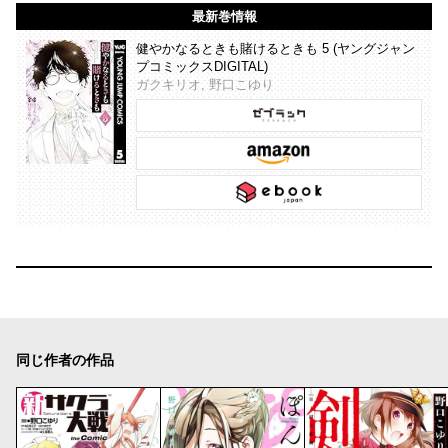
最新巻情報
健やかなるときも賭けるときも 5 (ヤングジャン
プコミックスDIGITAL)
ガクキリオ, 野口こゆり
同じ作者の作品