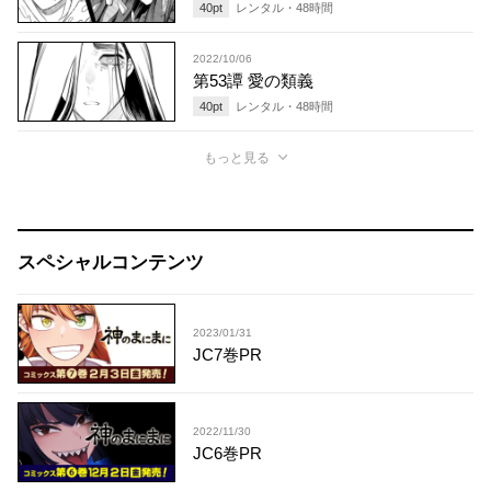
40
pt
レンタル・
48
時間
2022/10/06
第53譚 愛の類義
40
pt
レンタル・
48
時間
もっと見る
スペシャルコンテンツ
2023/01/31
JC7巻PR
2022/11/30
JC6巻PR