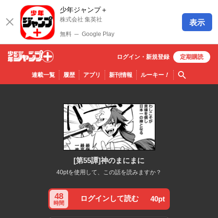
少年ジャンプ＋
株式会社 集英社
表示
無料
─
Google Play
ログイン・
新規
登録
定期購読
少年ジ
検索
連載一覧
履歴
アプリ
新刊情報
ルーキー
！
ャンプ
＋
[第55譚]神のまにまに
40ptを使用して、この話を読みますか？
48
ログインして読む
40pt
時間