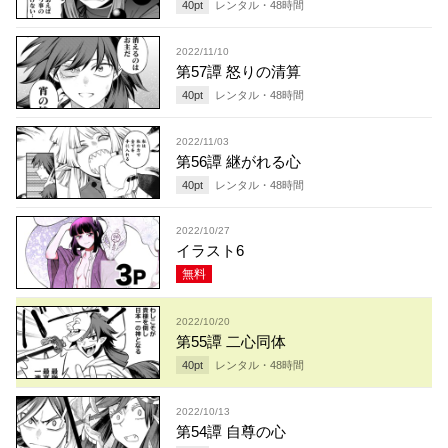
40
pt
レンタル・
48
時間
2022/11/10
第57譚 怒りの清算
40
pt
レンタル・
48
時間
2022/11/03
第56譚 継がれる心
40
pt
レンタル・
48
時間
2022/10/27
イラスト6
無料
2022/10/20
第55譚 二心同体
40
pt
レンタル・
48
時間
2022/10/13
第54譚 自尊の心