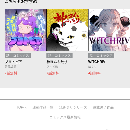
こちらもおすすめ
話
コミックス
話
コミックス
話
コミックス
ブヨトピア
神ヨムふたり
WITCHRIV
雲母坂盾
フィビ鳥
はくり
7話無料
7話無料
4話無料
TOPへ
連載作品一覧
読み切りシリーズ
連載終了作品
コミックス最新情報