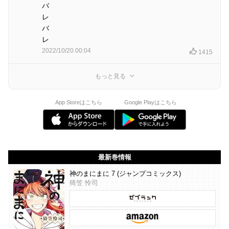
バ
レ
バ
レ
2022/10/20 00:04
1415
もっと見る
App Storeはこちら
Google Playはこちら
最新巻情報
神のまにまに 7 (ジャンプコミックス)
猗笠 怜司