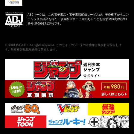
ABJマークは、この電子書店・電子書籍配信サービスが、著作権者からコン
テンツ使用許諾を得た正規版配信サービスであることを示す登録商標(登録
番号 第6091713号)です。
©
SHUEISHA Inc
. All rights reserved. このサイトのデータの著作権は集英社が保有しま
す。無断複製転載放送等は禁止します。