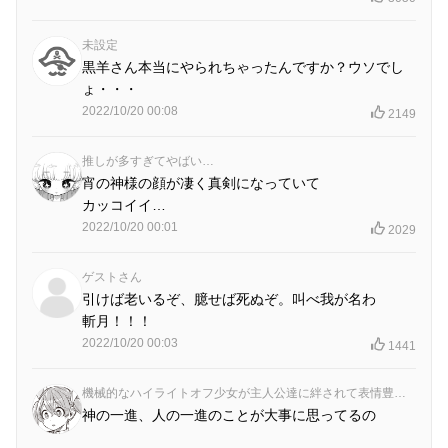
未設定
黒羊さん本当にやられちゃったんですか？ウソでし
ょ・・・
2022/10/20 00:08
2149
推しが多すぎてやばい…
宵の神様の顔が凄く真剣になっていて
カッコイイ…
2022/10/20 00:01
2029
ゲストさん
引けば老いるぞ、臆せば死ぬぞ。叫べ我が名わ
斬月！！！
2022/10/20 00:03
1441
機械的なハイライトオフ少女が主人公達に絆されて表情豊かになる展開が大好き侍
神の一進、人の一進のことが大事に思ってるの