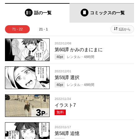
話の一覧
コミックス
の一覧
71 - 22
21 - 1
1話から
2022/12/08
第60譚 かみのまにまに
40
pt
レンタル・
48
時間
2022/12/01
第59譚 選択
40
pt
レンタル・
48
時間
2022/11/24
イラスト7
無料
2022/11/17
第58譚 追憶