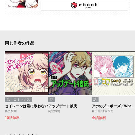
同じ作者の作品
話
コミックス
話
話
セイレーンは君に歌わない
アップデート彼氏
アホのプロポーズ／World Maker 4P漫画コンテスト
猗笠怜司
猗笠怜司
夏山飴/猗笠怜司
10話無料
全話無料