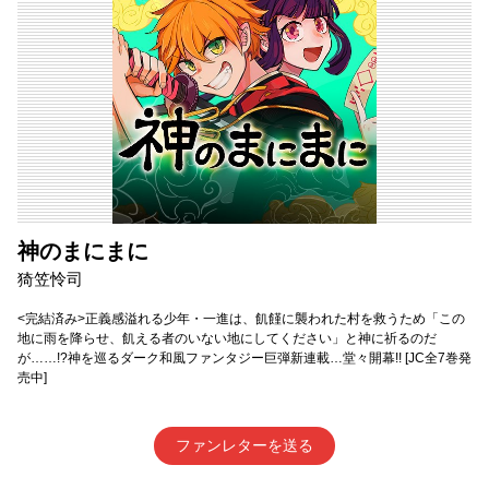
神のまにまに
猗笠怜司
<完結済み>正義感溢れる少年・一進は、飢饉に襲われた村を救うため「この
地に雨を降らせ、飢える者のいない地にしてください」と神に祈るのだ
が……!?神を巡るダーク和風ファンタジー巨弾新連載…堂々開幕!! [JC全7巻発
売中]
ファンレターを送る