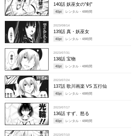
140話 妖巫女の‟剣”
40
pt
レンタル・
48
時間
2023/08/14
139話 真・妖巫女
40
pt
レンタル・
48
時間
2023/07/31
138話 宝物
40
pt
レンタル・
48
時間
2023/07/24
137話 歌川画楽 VS 五行仙
40
pt
レンタル・
48
時間
2023/07/17
136話 すず、怒る
40
pt
レンタル・
48
時間
2023/07/10