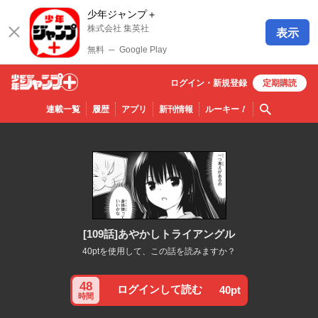
少年ジャンプ＋
株式会社 集英社
表示
無料
─
Google Play
ログイン・
新規
登録
定期購読
少年ジ
検索
連載一覧
履歴
アプリ
新刊情報
ルーキー
！
ャンプ
＋
[109話]あやかしトライアングル
40ptを使用して、この話を読みますか？
48
ログインして読む
40pt
時間