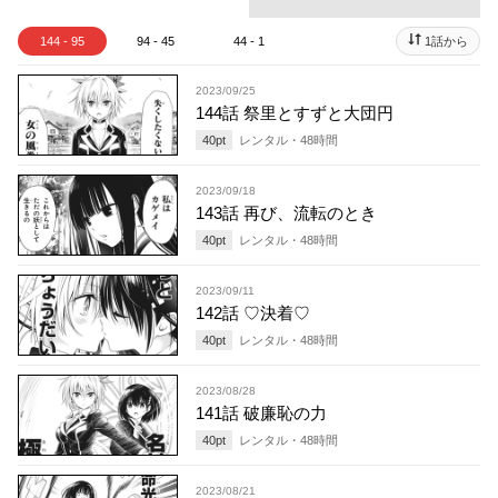
144 - 95
94 - 45
44 - 1
1話から
2023/09/25
144話 祭里とすずと大団円
40
pt
レンタル・
48
時間
2023/09/18
143話 再び、流転のとき
40
pt
レンタル・
48
時間
2023/09/11
142話 ♡決着♡
40
pt
レンタル・
48
時間
2023/08/28
141話 破廉恥の力
40
pt
レンタル・
48
時間
2023/08/21