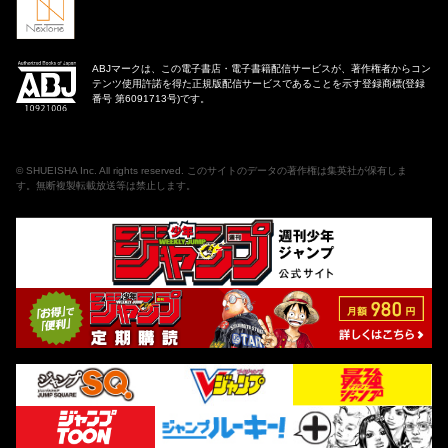
ABJマークは、この電子書店・電子書籍配信サービスが、著作権者からコン
テンツ使用許諾を得た正規版配信サービスであることを示す登録商標(登録
番号 第6091713号)です。
©
SHUEISHA Inc
. All rights reserved. このサイトのデータの著作権は集英社が保有しま
す。無断複製転載放送等は禁止します。