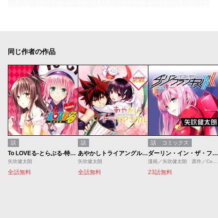
同じ作者の作品
話
話
話
コミックス
To LOVEる-とらぶる-特別読切
あやかしトライアングル／週刊少年ジャンプ新連載試し読み
ダーリン・イン・ザ・フランキス
矢吹健太朗
矢吹健太朗
漫画／矢吹健太朗 原作／Code:000
全話無料
全話無料
23話無料