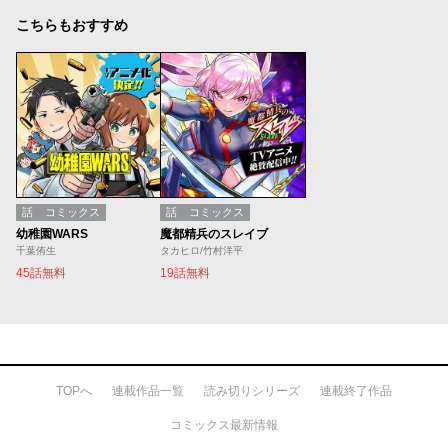
こちらもおすすめ
話
コミックス
話
コミックス
幼稚園WARS
魔都精兵のスレイブ
千葉侑生
タカヒロ/竹村洋平
45話無料
19話無料
TOPへ
連載作品一覧
読み切りシリーズ
連載終了作品
コミックス最新情報