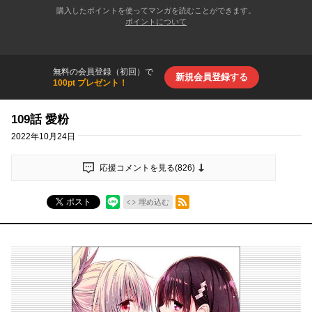
購入したポイントを使ってマンガを読むことができます。
ポイントについて
無料の会員登録（初回）で
新規会員登録する
100pt プレゼント！
109話 愛粉
2022年10月24日
応援コメントを見る(
826
)
RSSフィード
ポスト
埋め込む