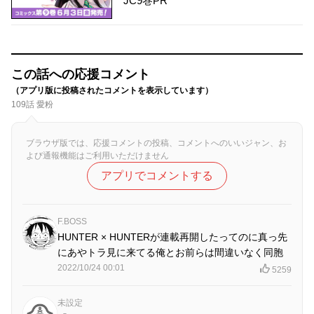
JC9巻PR
この話への応援コメント
（アプリ版に投稿されたコメントを表示しています）
109話 愛粉
ブラウザ版では、応援コメントの投稿、コメントへのいいジャン、お
よび通報機能はご利用いただけません
アプリでコメントする
F.BOSS
HUNTER × HUNTERが連載再開したってのに真っ先
にあやトラ見に来てる俺とお前らは間違いなく同胞
2022/10/24 00:01
5259
未設定