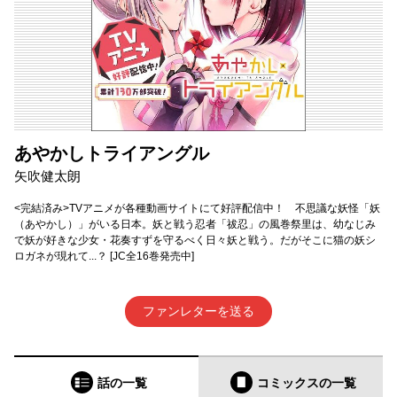
あやかしトライアングル
矢吹健太朗
<完結済み>TVアニメが各種動画サイトにて好評配信中！ 不思議な妖怪「妖
（あやかし）」がいる日本。妖と戦う忍者「祓忍」の風巻祭里は、幼なじみ
で妖が好きな少女・花奏すずを守るべく日々妖と戦う。だがそこに猫の妖シ
ロガネが現れて...？ [JC全16巻発売中]
ファンレターを送る
話の一覧
コミックス
の一覧