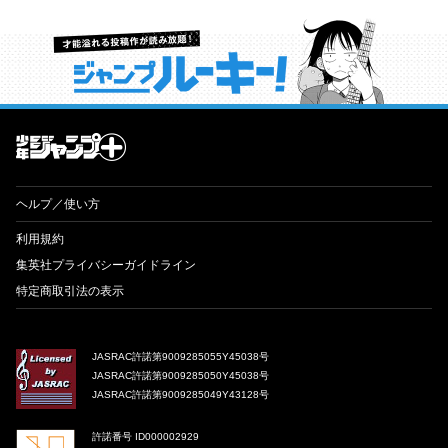
才能溢れる投稿作が読み放題！ ジャンプルーキー！
ヘルプ／使い方
利用規約
集英社プライバシーガイドライン
特定商取引法の表示
JASRAC許諾第9009285055Y45038号
JASRAC許諾第9009285050Y45038号
JASRAC許諾第9009285049Y43128号
許諾番号 ID000002929