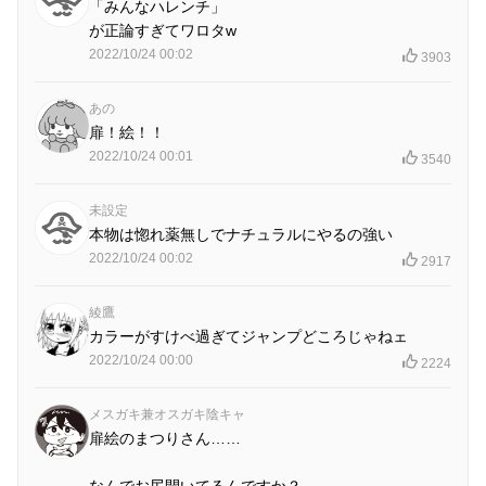
「みんなハレンチ」
が正論すぎてワロタw
2022/10/24 00:02
3903
あの
扉！絵！！
2022/10/24 00:01
3540
未設定
本物は惚れ薬無しでナチュラルにやるの強い
2022/10/24 00:02
2917
綾鷹
カラーがすけべ過ぎてジャンプどころじゃねェ
2022/10/24 00:00
2224
メスガキ兼オスガキ陰キャ
扉絵のまつりさん……
なんでお尻開いてるんですか？