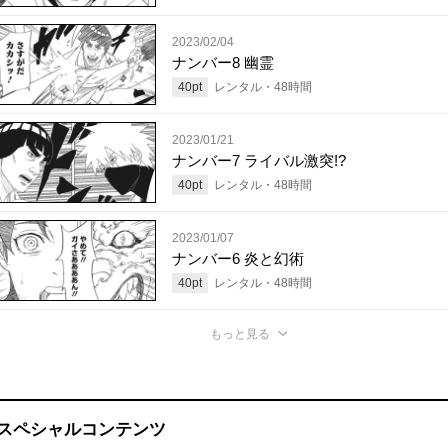
2023/02/04
ナンバー8 幽霊
40
pt
レンタル・
48
時間
2023/01/21
ナンバー7 ライバル激突!?
40
pt
レンタル・
48
時間
2023/01/07
ナンバー6 炎と幻術
40
pt
レンタル・
48
時間
もっと見る
スペシャルコンテンツ