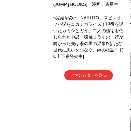
(JUMP j BOOKS) 漫画：斎夏生
<完結済み>「NARUTO」スピンオ
フ小説をコカミカライズ！現役を退
いたカカシとガイ、二人の護衛を任
じられた中忍・猿飛ミライの一行が
向かった先は湯の国の温泉!?新たな
世代に思いをつなぐ、絆の物語！ [J
C上下巻発売中]
ファンレターを送る