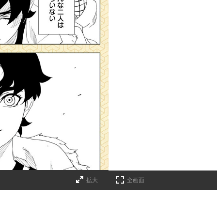
拡大
全画面