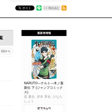
RSSフィード
ポスト
埋め込む
最新巻情報
覧
1話から
NARUTO―ナルト―木ノ葉
新伝 下 (ジャンプコミック
ス)
斎 夏生, 岸本 斉史, ひなた
しょう