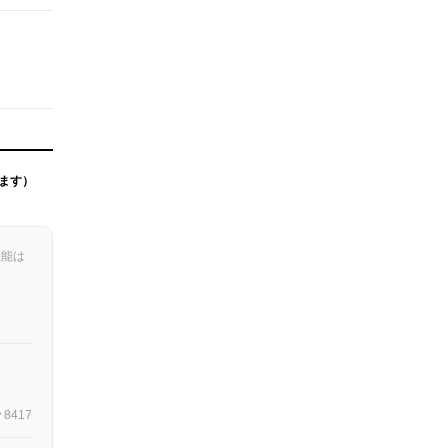
ます）
機能は
8417