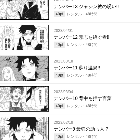
ナンバー13 ジャシン教の呪い!!
40
pt
レンタル・
48
時間
2023/04/01
ナンバー12 意志を継ぐ者!!
40
pt
レンタル・
48
時間
2023/03/18
ナンバー11 蘇り温泉!!
40
pt
レンタル・
48
時間
2023/03/04
ナンバー10 背中を押す言葉
40
pt
レンタル・
48
時間
2023/02/18
ナンバー9 最強の助っ人!?
40
pt
レンタル・
48
時間