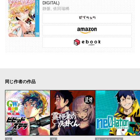
DIGITAL)
静脈, 依田瑞稀
同じ作者の作品
話
話
話
コミックス