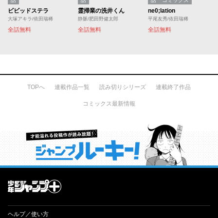
ビビッドステラ
霊掃業の洗井くん
ne0;lation
大塚アキラ/依田瑞稀
静脈/肥田野健太郎
平尾友秀/依田瑞稀
全話無料
全話無料
全話無料
TOPへ
連載作品一覧
読み切りシリーズ
連載終了作品
コミックス最新情報
才能溢れる投稿作が読み放題！ ジャンプルーキー！
ヘルプ／使い方