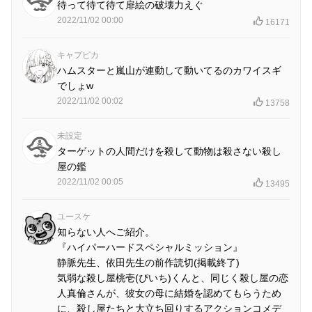
待って待て待て扉絵の破壊力えぐ
2022/11/02 00:00
16171
キャプピカ
ハムスターと嵐山が連動して動いてるのカワイスギ
でしょw
2022/11/02 00:02
13758
未設定
ターゲットの人間だけを殺して動物は殺さない殺し
屋の鑑
2022/11/02 00:05
13495
ユースケ
知らない人へご紹介。
『ハイパーハードスペシャルミッション』
静脈先生、依田先生の前作読切(掲載終了)
気弱な殺し屋桃壱(ぴいち)くんと、同じく殺し屋の恋
人真倫さんが、彼女の母に結婚を認めてもらうため
に、殺し屋たちと大立ち回りするアクションコメデ