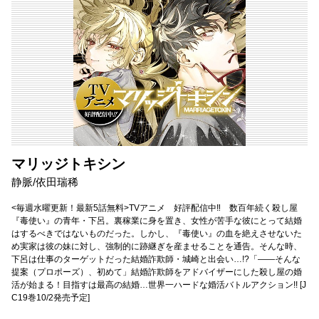
マリッジトキシン
静脈/依田瑞稀
<毎週水曜更新！最新5話無料>TVアニメ 好評配信中‼ 数百年続く殺し屋
『毒使い』の青年・下呂。裏稼業に身を置き、女性が苦手な彼にとって結婚
はするべきではないものだった。しかし、『毒使い』の血を絶えさせないた
め実家は彼の妹に対し、強制的に跡継ぎを産ませることを通告。そんな時、
下呂は仕事のターゲットだった結婚詐欺師・城崎と出会い…!?「――そんな
提案（プロポーズ）、初めて」結婚詐欺師をアドバイザーにした殺し屋の婚
活が始まる！目指すは最高の結婚…世界一ハードな婚活バトルアクション!! [J
C19巻10/2発売予定]