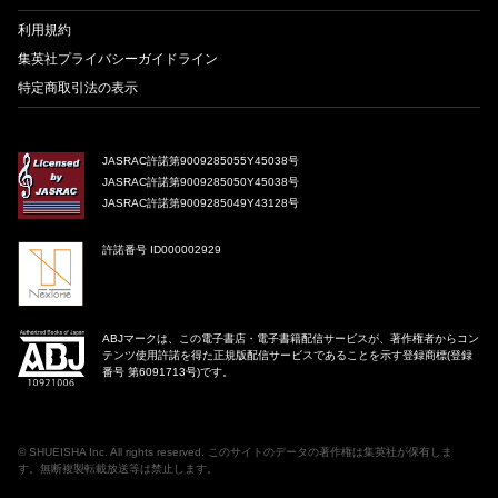
利用規約
集英社プライバシーガイドライン
特定商取引法の表示
JASRAC許諾第9009285055Y45038号
JASRAC許諾第9009285050Y45038号
JASRAC許諾第9009285049Y43128号
許諾番号 ID000002929
ABJマークは、この電子書店・電子書籍配信サービスが、著作権者からコン
テンツ使用許諾を得た正規版配信サービスであることを示す登録商標(登録
番号 第6091713号)です。
©
SHUEISHA Inc
. All rights reserved. このサイトのデータの著作権は集英社が保有しま
す。無断複製転載放送等は禁止します。