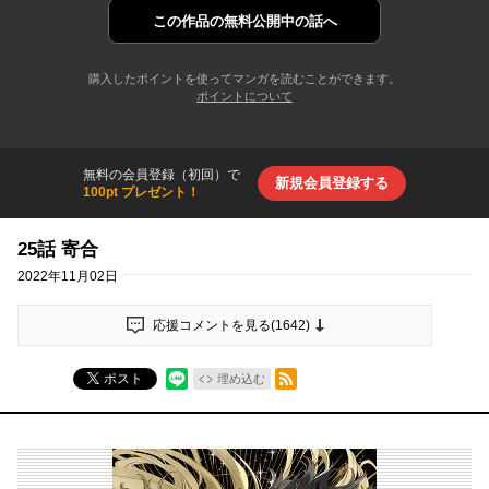
この作品の
無料公開中の話へ
購入したポイントを使ってマンガを読むことができます。
ポイントについて
無料の会員登録（初回）で
新規会員登録する
100pt プレゼント！
25話 寄合
2022年11月02日
応援コメントを見る(
1642
)
RSSフィード
ポスト
埋め込む