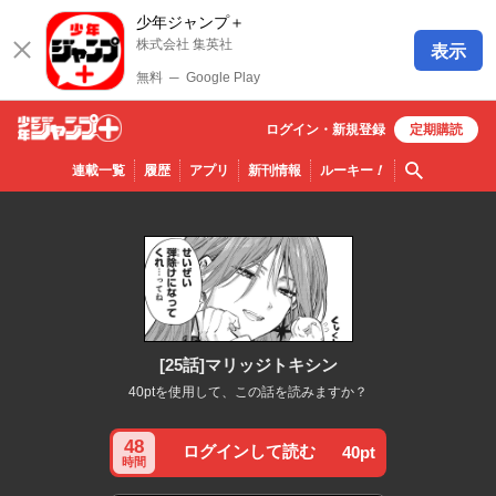
少年ジャンプ＋
株式会社 集英社
表示
無料
─
Google Play
ログイン・
新規
登録
定期購読
少年ジ
検索
連載一覧
履歴
アプリ
新刊情報
ルーキー
！
ャンプ
＋
[25話]マリッジトキシン
40ptを使用して、この話を読みますか？
48
ログインして読む
40pt
時間