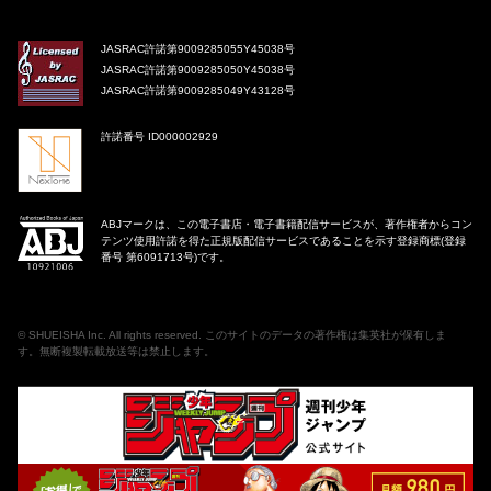
JASRAC許諾第9009285055Y45038号
JASRAC許諾第9009285050Y45038号
JASRAC許諾第9009285049Y43128号
許諾番号 ID000002929
ABJマークは、この電子書店・電子書籍配信サービスが、著作権者からコン
テンツ使用許諾を得た正規版配信サービスであることを示す登録商標(登録
番号 第6091713号)です。
©
SHUEISHA Inc
. All rights reserved. このサイトのデータの著作権は集英社が保有しま
す。無断複製転載放送等は禁止します。