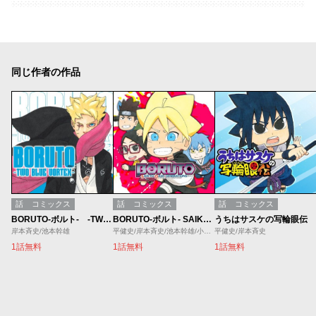
同じ作者の作品
話
コミックス
話
コミックス
話
コミックス
BORUTO-ボルト- -TWO BLUE VORTEX-
BORUTO-ボルト- SAIKYO DASH GENERATIONS
うちはサスケの写輪眼伝
岸本斉史/池本幹雄
平健史/岸本斉史/池本幹雄/小太刀右京
平健史/岸本斉史
1話無料
1話無料
1話無料