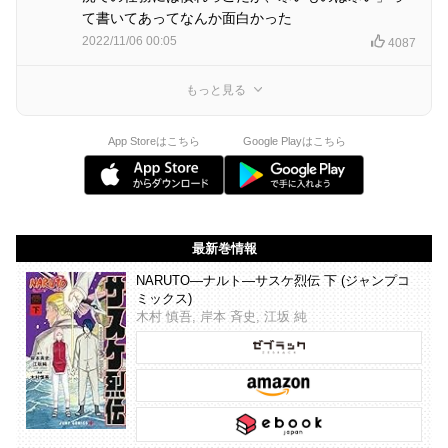
て書いてあってなんか面白かった
2022/11/06 00:05
4087
もっと見る
App Storeはこちら
Google Playはこちら
最新巻情報
NARUTO―ナルト―サスケ烈伝 下 (ジャンプコ
ミックス)
木村 慎吾, 岸本 斉史, 江坂 純