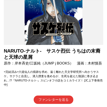
NARUTO-ナルト- サスケ烈伝 うちはの末裔
と天球の星屑
原作：岸本斉史/江坂純（JUMP j BOOKS） 漫画：木村慎吾
<完結済み>六道仙人の痕跡を求め、遠く離れた天文学研究所へ向かうサス
ケ。サクラと合流し、潜入捜査を進めるが、生死を超えた陰謀に巻き込ま
れ…!?『NARUTO-ナルト-』スピンオフ小説をコミカライズ！ [JC上下巻発売
中]
ファンレターを送る