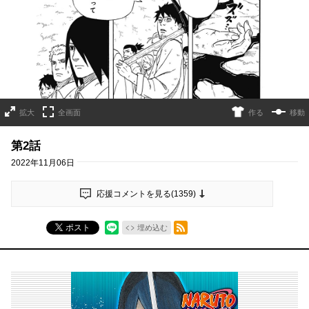
拡大
全画面
作る
移動
第2話
2022年11月06日
応援コメントを見る(
1359
)
RSSフィード
ポスト
埋め込む