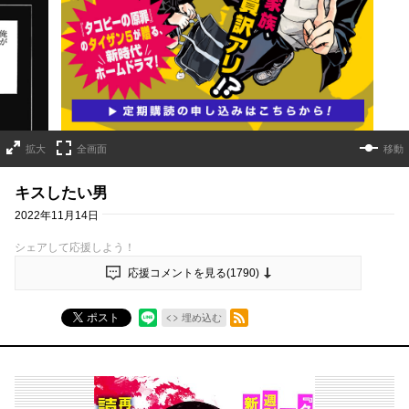
詳細ページへのリンク
拡大
全画面
移動
キスしたい男
2022年11月14日
シェアして応援しよう！
応援コメントを見る(
1790
)
RSSフィード
ポスト
埋め込む