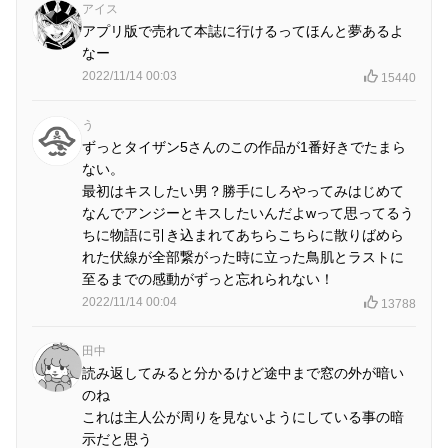
アイス
アプリ版で売れて本誌に行けるってほんと夢あるよ
なー
2022/11/14 00:03
15440
う
ずっとタイザン5さんのこの作品が1番好きでたまら
ない。
最初はキスしたい男？勝手にしろやってみはじめて
なんでアンジーとキスしたいんだよwって思ってるう
ちに物語に引き込まれてあちらこちらに散りばめら
れた伏線が全部繋がった時に立った鳥肌とラストに
至るまでの感動がずっと忘れられない！
2022/11/14 00:04
13788
田中
読み返してみると分かるけど途中まで窓の外が暗い
のね
これは主人公が周りを見ないようにしている事の暗
示だと思う