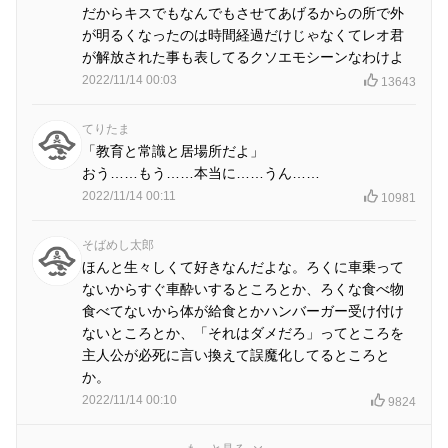
だからキスでもなんでもさせてあげるからの所で外
が明るくなったのは時間経過だけじゃなくてレオ君
が解放された事も表してるクソエモシーンなわけよ
2022/11/14 00:03
13643
てりたま
「教育と常識と居場所だよ」
おう……もう……本当に……うん……
2022/11/14 00:11
10981
そばめし太郎
ほんと生々しくて好きなんだよな。ろくに車乗って
ないからすぐ車酔いするところとか、ろくな食べ物
食べてないから体が給食とかハンバーガー受け付け
ないところとか、「それはダメだろ」ってところを
主人公が必死に言い換えて誤魔化してるところと
か。
2022/11/14 00:10
9824