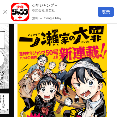
少年ジャンプ＋
株式会社 集英社
表示
無料
─
Google Play