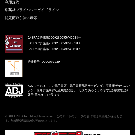
利用規約
集英社プライバシーガイドライン
特定商取引法の表示
JASRAC許諾第9009285055Y45038号
JASRAC許諾第9009285050Y45038号
JASRAC許諾第9009285049Y43128号
許諾番号 ID000002929
ABJマークは、この電子書店・電子書籍配信サービスが、著作権者からコン
テンツ使用許諾を得た正規版配信サービスであることを示す登録商標(登録
番号 第6091713号)です。
©
SHUEISHA Inc
. All rights reserved. このサイトのデータの著作権は集英社が保有しま
す。無断複製転載放送等は禁止します。