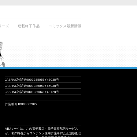
リーズ
連載終了作品
コミックス最新情報
JASRAC許諾第9009285055Y45038号
JASRAC許諾第9009285050Y45038号
JASRAC許諾第9009285049Y43128号
許諾番号 ID000002929
ABJマークは、この電子書店・電子書籍配信サービス
が、著作権者からコンテンツ使用許諾を得た正規版配信