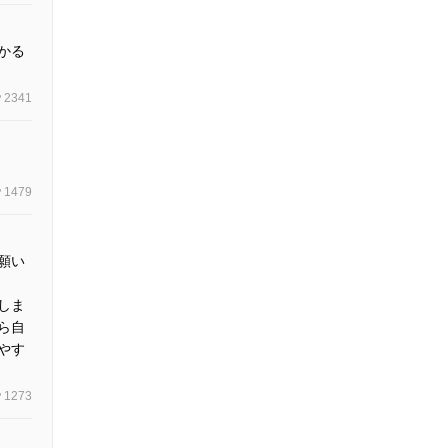
かる
2341
1479
願い
しま
ら自
やす
1273