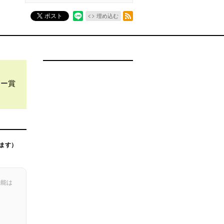
RSSフィード
ポスト
埋め込む
キー賞
ます）
機能は