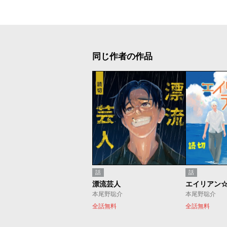
同じ作者の作品
話
話
漂流芸人
エイリアン
本尾野聡介
本尾野聡介
全話無料
全話無料