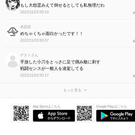
もし大怨霊みえて倒せるとしても私無理だわ
2022/11/23 00:10
未設定
めちゃくちゃ面白かったです！！
2022/11/23 00:07
ゲストさん
手放した小刀をとっさに足で掴み敵に刺す
戦闘センスが一般人を凌駕してる
2022/11/23 00:17
もっと見る
App Storeはこちら
Google Playはこちら