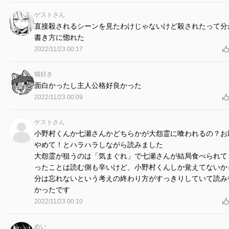
ゲストさん
直接殺されるシーンを見たわけじゃないけど殺されたって分
書き方に惚れた
2022/11/23 00:17
猫好き
面白かったし主人公格好良かった
2022/11/23 00:09
ゲストさん
小野村くんか七瀬さんかどちらかが大怨霊に喰われるの？お
やめて！とハラハラしながら読みました
大怨霊が狙うのは「気まぐれ」で七瀬さんが結局食べられて
ったことは読む側も辛いけど、小野村くんしか覚えてないか
分は忘れないという考えの終わり方がすっきりしていて読み
かったです
2022/11/23 00:10
めい