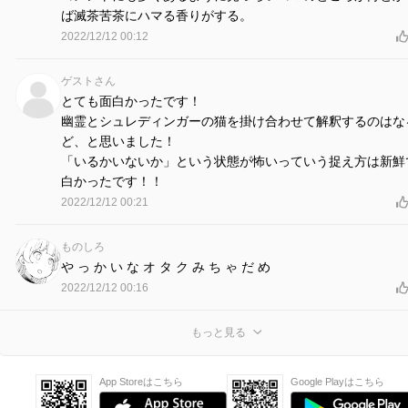
ば滅茶苦茶にハマる香りがする。
2022/12/12 00:12
ゲストさん
とても面白かったです！
幽霊とシュレディンガーの猫を掛け合わせて解釈するのはな
ど、と思いました！
「いるかいないか」という状態が怖いっていう捉え方は新鮮
白かったです！！
2022/12/12 00:21
ものしろ
や っ か い な オ タ ク み ち ゃ だ め
2022/12/12 00:16
もっと見る
App Storeはこちら
Google Playはこちら