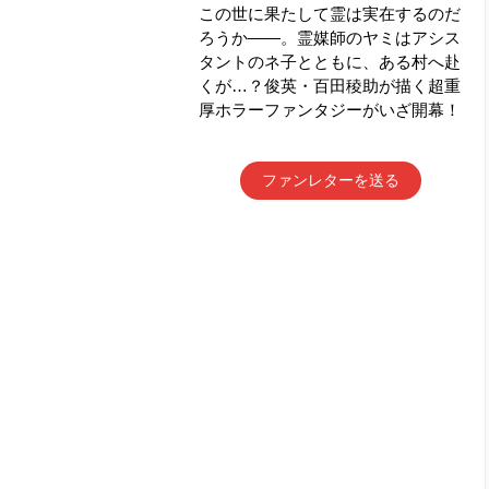
この世に果たして霊は実在するのだ
ろうか――。霊媒師のヤミはアシス
タントのネ子とともに、ある村へ赴
くが…？俊英・百田稜助が描く超重
厚ホラーファンタジーがいざ開幕！
ファンレターを送る