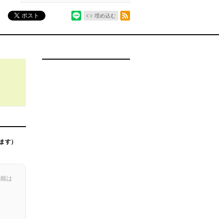
シェア
RSSフィード
ポスト
埋め込む
ます）
機能は