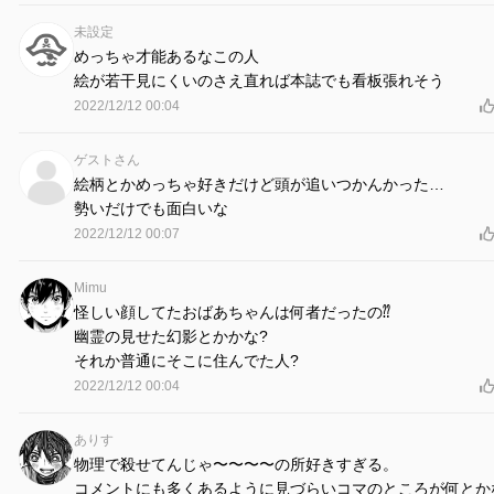
未設定
めっちゃ才能あるなこの人
絵が若干見にくいのさえ直れば本誌でも看板張れそう
2022/12/12 00:04
ゲストさん
絵柄とかめっちゃ好きだけど頭が追いつかんかった…
勢いだけでも面白いな
2022/12/12 00:07
Mimu
怪しい顔してたおばあちゃんは何者だったの⁇
幽霊の見せた幻影とかかな?
それか普通にそこに住んでた人?
2022/12/12 00:04
ありす
物理で殺せてんじゃ〜〜〜〜の所好きすぎる。
コメントにも多くあるように見づらいコマのところが何とか