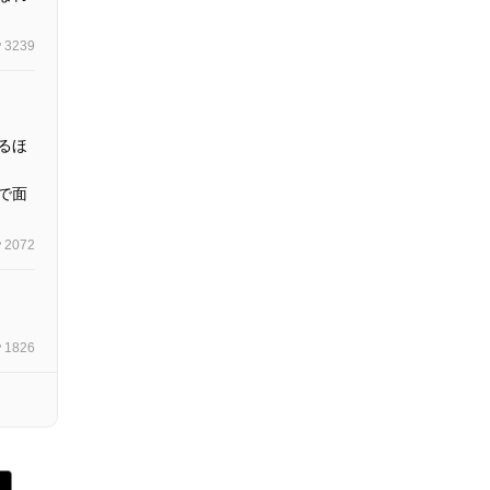
3239
るほ
で面
2072
1826