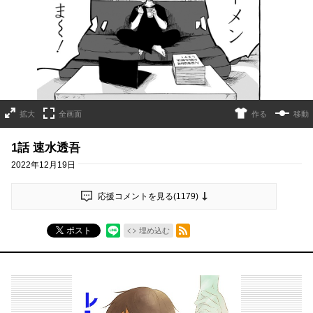
拡大
全画面
作る
移動
1話 速水透吾
2022年12月19日
応援コメントを見る(
1179
)
RSSフィード
ポスト
埋め込む