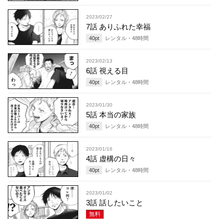
2023/02/27
7話 ありふれた幸福
40
pt
レンタル・
48
時間
2023/02/13
6話 視える目
40
pt
レンタル・
48
時間
2023/01/30
5話 本当の家族
40
pt
レンタル・
48
時間
2023/01/16
4話 虚構の日々
40
pt
レンタル・
48
時間
2023/01/02
3話 話したいこと
無料