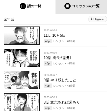
話の一覧
コミックス
の一覧
全11話
1話から
2023/04/24
11話 10月5日
40
pt
レンタル・
48
時間
2023/04/10
10話 成長の証明
40
pt
レンタル・
48
時間
2023/03/27
9話 やり残したこと
40
pt
レンタル・
48
時間
2023/03/13
8話 意志あれば道あり
40
pt
レンタル・
48
時間