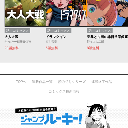
話
コミックス
話
コミックス
話
コミックス
大人大戦
ドラマクイン
羽鳥と古田の非日常茶飯事
かっぴー/都築真佐秋
市川苦楽
野々上大二郎
29話無料
6話無料
8話無料
TOPへ
連載作品一覧
読み切りシリーズ
連載終了作品
コミックス最新情報