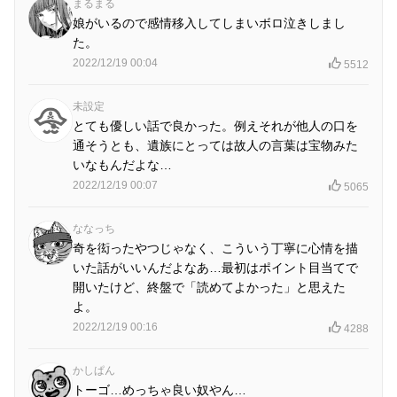
まるまる
娘がいるので感情移入してしまいボロ泣きしまし
た。
2022/12/19 00:04
5512
未設定
とても優しい話で良かった。例えそれが他人の口を
通そうとも、遺族にとっては故人の言葉は宝物みた
いなもんだよな…
2022/12/19 00:07
5065
ななっち
奇を衒ったやつじゃなく、こういう丁寧に心情を描
いた話がいいんだよなあ…最初はポイント目当てで
開いたけど、終盤で「読めてよかった」と思えた
よ。
2022/12/19 00:16
4288
かしぱん
トーゴ…めっちゃ良い奴やん…