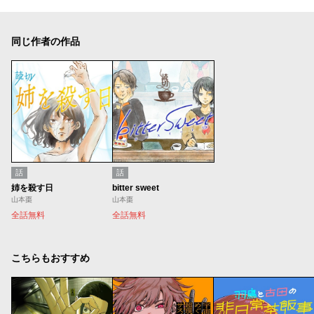
同じ作者の作品
話
話
姉を殺す日
bitter sweet
山本棗
山本棗
全話無料
全話無料
こちらもおすすめ