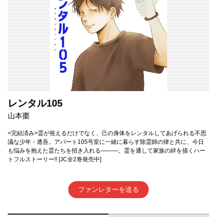
レンタル105
山本棗
<完結済み>霊が視えるだけでなく、己の身体をレンタルしてあげられる不思
議な少年・透吾。アパート105号室に一緒に暮らす除霊師の律と共に、今日
も悩みを抱えた霊たちを招き入れる―――。霊を通して家族の絆を描くハー
トフルストーリー!! [JC全2巻発売中]
ファンレターを送る