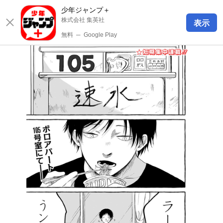
少年ジャンプ＋
株式会社 集英社
表示
無料
─
Google Play