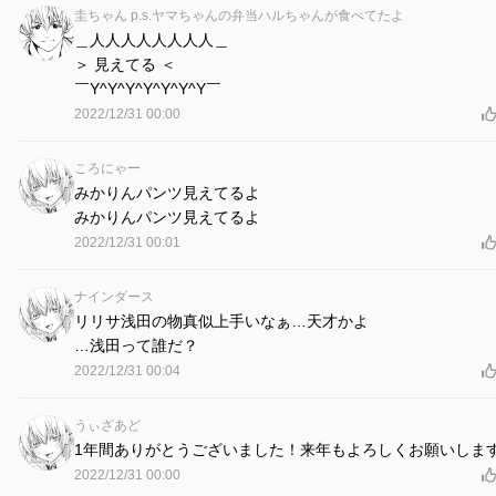
圭ちゃん p.s.ヤマちゃんの弁当ハルちゃんが食べてたよ
＿人人人人人人人人＿
＞ 見えてる ＜
￣Y^Y^Y^Y^Y^Y^Y￣
2022/12/31 00:00
ころにゃー
みかりんパンツ見えてるよ
みかりんパンツ見えてるよ
2022/12/31 00:01
ナインダース
リリサ浅田の物真似上手いなぁ…天才かよ
…浅田って誰だ？
2022/12/31 00:04
うぃざあど
1年間ありがとうございました！来年もよろしくお願いしま
2022/12/31 00:00