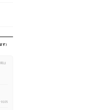
ます）
機能は
9105