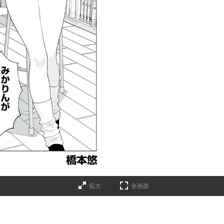
拡大
全画面