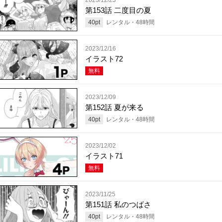
第153話 二度目の夏
40
pt
レンタル・
48
時間
2023/12/16
イラスト72
無料
2023/12/09
第152話 夏が来る
40
pt
レンタル・
48
時間
2023/12/02
イラスト71
無料
2023/11/25
第151話 私のつばさ
40
pt
レンタル・
48
時間