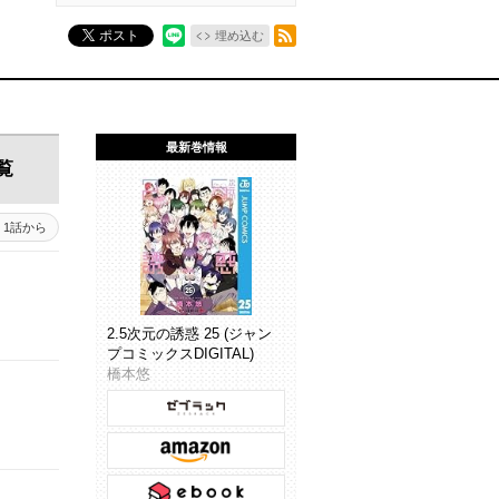
RSSフィード
ポスト
埋め込む
最新巻情報
覧
1話から
2.5次元の誘惑 25 (ジャン
プコミックスDIGITAL)
橋本悠