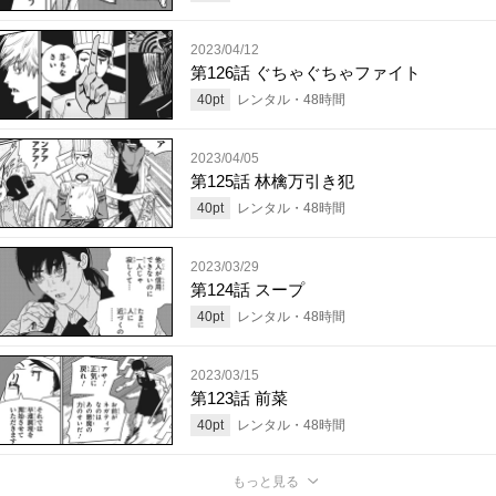
2023/04/12
第126話 ぐちゃぐちゃファイト
40
pt
レンタル・
48
時間
2023/04/05
第125話 林檎万引き犯
40
pt
レンタル・
48
時間
2023/03/29
第124話 スープ
40
pt
レンタル・
48
時間
2023/03/15
第123話 前菜
40
pt
レンタル・
48
時間
もっと見る