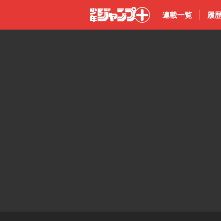
連載一覧
履
少年ジャン
プ＋