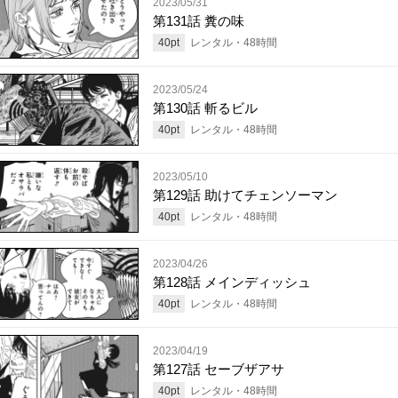
2023/05/31
第131話 糞の味
40
pt
レンタル・
48
時間
2023/05/24
第130話 斬るビル
40
pt
レンタル・
48
時間
2023/05/10
第129話 助けてチェンソーマン
40
pt
レンタル・
48
時間
2023/04/26
第128話 メインディッシュ
40
pt
レンタル・
48
時間
2023/04/19
第127話 セーブザアサ
40
pt
レンタル・
48
時間