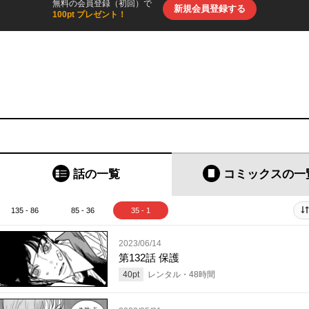
無料の会員登録（初回）で
新規会員登録する
100pt プレゼント！
話の一覧
コミックス
の一
135 - 86
85 - 36
35 - 1
2023/06/14
第132話 保護
40
pt
レンタル・
48
時間