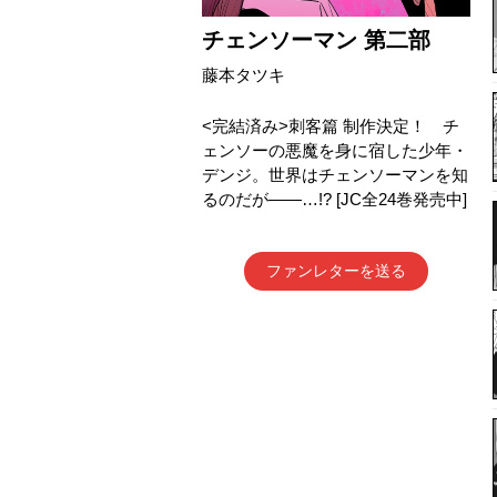
チェンソーマン 第二部
藤本タツキ
<完結済み>刺客篇 制作決定！ チ
ェンソーの悪魔を身に宿した少年・
デンジ。世界はチェンソーマンを知
るのだが――…!? [JC全24巻発売中]
ファンレターを送る