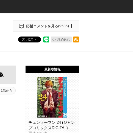
応援コメントを見る(
9535
)
RSSフィード
ポスト
埋め込む
最新巻情報
覧
1話から
チェンソーマン 24 (ジャン
プコミックスDIGITAL)